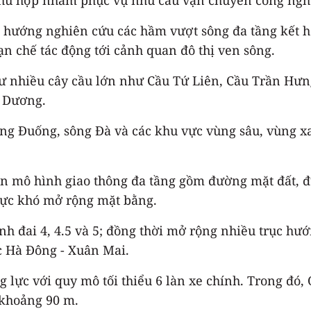
 hướng nghiên cứu các hầm vượt sông đa tầng kết 
ạn chế tác động tới cảnh quan đô thị ven sông.
 tư nhiều cây cầu lớn như Cầu Tứ Liên, Cầu Trần Hư
g Dương.
ng Đuống, sông Đà và các khu vực vùng sâu, vùng xa
ển mô hình giao thông đa tầng gồm đường mặt đất, đư
vực khó mở rộng mặt bằng.
nh đai 4, 4.5 và 5; đồng thời mở rộng nhiều trục h
ục Hà Đông - Xuân Mai.
g lực với quy mô tối thiểu 6 làn xe chính. Trong đó
 khoảng 90 m.