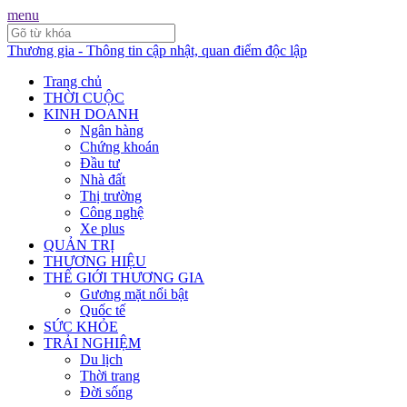
menu
Thương gia - Thông tin cập nhật, quan điểm độc lập
Trang chủ
THỜI CUỘC
KINH DOANH
Ngân hàng
Chứng khoán
Đầu tư
Nhà đất
Thị trường
Công nghệ
Xe plus
QUẢN TRỊ
THƯƠNG HIỆU
THẾ GIỚI THƯƠNG GIA
Gương mặt nổi bật
Quốc tế
SỨC KHỎE
TRẢI NGHIỆM
Du lịch
Thời trang
Đời sống