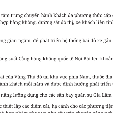
ng tâm trung chuyển hành khách đa phương thức cấp q
hợp hàng không, đường sắt đô thị, xe khách liên tỉn
ng gian ngầm, để phát triển hệ thống bãi đỗ xe gắn
ông suất Cảng hàng không quốc tế Nội Bài lên khoả
hai của Vùng Thủ đô tại khu vực phía Nam, thuộc đ
 hành khách mỗi năm và được định hướng phát triển t
 năng lưỡng dụng cho các sân bay quân sự Gia Lâm 
c thiết lập các điểm cất, hạ cánh cho các phương ti
 phù hợp nhằm phục vụ nhu cầu vận chuyển công nghệ