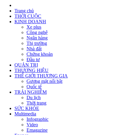
Trang chủ
THỜI CUỘC
KINH DOANH
Xe plus
Công nghệ
Ngân hàng
Thị trường
Nhà đất
Chứng khoán
Đầu tư
QUẢN TRỊ
THƯƠNG HIỆU
THẾ GIỚI THƯƠNG GIA
Gương mặt nổi bật
Quốc tế
TRẢI NGHIỆM
Du lịch
Thời trang
SỨC KHỎE
Multimedia
Infographic
Video
Emagazine