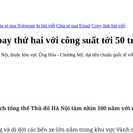
ia sẻ qua Telegram
In bài viết
Chia sẻ qua Email
Copy link bài viết
bay thứ hai với công suất tới 50 
ội, thuộc khu vực Ứng Hòa - Chương Mỹ, đạt tiêu chuẩn quốc tế với c
h tổng thể Thủ đô Hà Nội tầm nhìn 100 năm với đ
g và di dời các bến xe lớn nằm trong khu vực Vành 