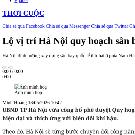
Epaper
THỜI CUỘC
Chia sẻ qua Facebook
Chia sẻ qua Messenger
Chia sẻ qua Twitter
Ch
Lộ vị trí Hà Nội quy hoạch sân 
Hà Nội định hướng xây dựng sân bay quốc tế thứ hai ở phía Nam Hà N
0:00
/
0:00
0:00
Ảnh minh hoạ
Minh Hoàng
18/05/2026 10:42
UBND TP Hà Nội vừa công bố phê duyệt Quy hoạc
hiện đại và thích ứng với biến đổi khí hậu.
Theo đó, Hà Nội sẽ từng bước chuyển đổi công năn