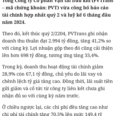
Tổng Công ty Cổ phần Vận tải Dầu khí (PVTrans
– mã chứng khoán: PVT) vừa công bố báo cáo
tài chính hợp nhất quý 2 và luỹ kế 6 tháng đầu
năm 2024.
Theo đó, kết thúc quý 2/2204, PVTrans ghi nhận
doanh thu thuần đạt 2.994 tỷ đồng, tăng 41,2% so
với cùng kỳ. Lợi nhuận gộp theo đó cũng cải thiện
lên hơn 698 tỷ đồng, tương ứng tăng 33,4%.
Trong kỳ, doanh thu hoạt động tài chính giảm
28,9% còn 67,1 tỷ đồng, chủ yếu do lãi vay và
chênh lệch tỷ giá tăng cao. Đồng thời, lãi suất tiền
gửi giảm và cổ tức từ công ty liên kết chưa ghi
nhận đủ so với cùng kỳ năm trước.
Ở chiều ngược lại, các chi phí đều tăng cao như
chi phí tài chính tăng 70,5% lên mức 149,4 tỷ