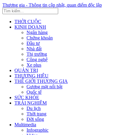
Thương gia - Thông tin cập nhật, quan điểm độc lập
THỜI CUỘC
KINH DOANH
Ngân hàng
Chứng khoán
Đầu tư
Nhà đất
Thị trường
Công nghệ
Xe plus
QUẢN TRỊ
THƯƠNG HIỆU
THẾ GIỚI THƯƠNG GIA
Gương mặt nổi bật
Quốc tế
SỨC KHỎE
TRẢI NGHIỆM
Du lịch
Thời trang
Đời sống
Multimedia
Infographic