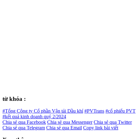
từ khóa :
#Tổng Công ty Cổ phần Vận tải Dầu khí
#PVTrans
#cổ phiếu PVT
#kết quả kinh doanh quý 2/2024
Chia sẻ qua Facebook
Chia sẻ qua Messenger
Chia sẻ qua Twitter
Chia sẻ qua Telegram
Chia sẻ qua Email
Copy link bài viết