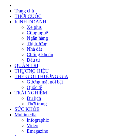
Trang chủ
THỜI CUỘC
KINH DOANH
Xe plus
Công nghệ
Ngân hàng
Thị trường
Nhà đất
Chứng khoán
Đầu tư
QUẢN TRỊ
THƯƠNG HIỆU
THẾ GIỚI THƯƠNG GIA
Gương mặt nổi bật
Quốc tế
TRẢI NGHIỆM
Du lịch
Thời trang
SỨC KHỎE
Multimedia
Infographic
Video
Emagazine