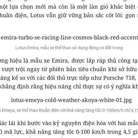
một lựa chọn mới mà còn là một làn gió khác biệt
huần điện, Lotus vẫn giữ vững bản sắc cốt lõi: gọn
Lotus Emira, mẫu xe thể thao sử dụng động cơ đốt trong
ơng hiệu là mẫu xe Emira, được lắp ráp thủ công t
vượt trội ngay từ phiên bản tiêu chuẩn khi sở hữu
đáng kể so với các đối thủ trực tiếp như Porsche 71
khẳng định rằng hiệu năng chỉ thực sự có ý nghĩa kh
 Emeya, xe thể thao thuần điện với khả năng tăng tốc 0-100km/h chỉ 4,1
iác lái khi bước vào kỷ nguyên điện hóa với hai mẫ
0 mã lực, khả năng tăng tốc 0-100 km/h trong 4,5 g