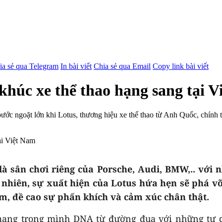
ia sẻ qua Telegram
In bài viết
Chia sẻ qua Email
Copy link bài viết
khúc xe thể thao hạng sang tại 
ước ngoặt lớn khi Lotus, thương hiệu xe thể thao từ Anh Quốc, chính t
 sân chơi riêng của Porsche, Audi, BMW,.. với 
 nhiên, sự xuất hiện của Lotus hứa hẹn sẽ phá v
tâm, đề cao sự phấn khích và cảm xúc chân thật.
mang trong mình DNA từ đường đua với những tư d