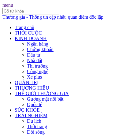
menu
Thương gia - Thông tin cập nhật, quan điểm độc lập
Trang chủ
THỜI CUỘC
KINH DOANH
Ngân hàng
Chứng khoán
Đầu tư
Nhà đất
Thị trường
Công nghệ
Xe plus
QUẢN TRỊ
THƯƠNG HIỆU
THẾ GIỚI THƯƠNG GIA
Gương mặt nổi bật
Quốc tế
SỨC KHỎE
TRẢI NGHIỆM
Du lịch
Thời trang
Đời sống