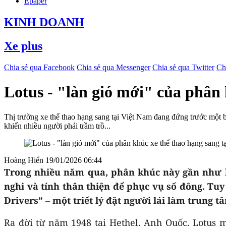
Epaper
KINH DOANH
Xe plus
Chia sẻ qua Facebook
Chia sẻ qua Messenger
Chia sẻ qua Twitter
Ch
Lotus - "làn gió mới" của phân 
Thị trường xe thể thao hạng sang tại Việt Nam đang đứng trước một b
khiến nhiều người phải trầm trồ...
Hoàng Hiển
19/01/2026 06:44
Trong nhiều năm qua, phân khúc này gần như là
nghi và tính thân thiện để phục vụ số đông. Tuy
Drivers” – một triết lý đặt người lái làm trung 
Ra đời từ năm 1948 tại Hethel, Anh Quốc, Lotus 