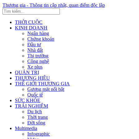
Thương gia - Thông tin cập nhật, quan điểm độc lập
THỜI CUỘC
KINH DOANH
Ngân hàng
Chứng khoán
Đầu tư
Nhà đất
Thị trường
Công nghệ
Xe plus
QUẢN TRỊ
THƯƠNG HIỆU
THẾ GIỚI THƯƠNG GIA
Gương mặt nổi bật
Quốc tế
SỨC KHỎE
TRẢI NGHIỆM
Du lịch
Thời trang
Đời sống
Multimedia
Infographic