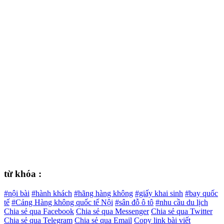
từ khóa :
#nội bài
#hành khách
#hãng hàng không
#giấy khai sinh
#bay quốc
tế
#Cảng Hàng không quốc tế Nội
#sân đỗ ô tô
#nhu cầu du lịch
Chia sẻ qua Facebook
Chia sẻ qua Messenger
Chia sẻ qua Twitter
Chia sẻ qua Telegram
Chia sẻ qua Email
Copy link bài viết