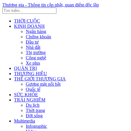
Thương gia - Thông tin cập nhật, quan điểm độc lập
THỜI CUỘC
KINH DOANH
Ngân hàng
Chứng khoán
Đầu tư
Nhà đất
Thị trường
Công nghệ
Xe plus
QUẢN TRỊ
THƯƠNG HIỆU
THẾ GIỚI THƯƠNG GIA
Gương mặt nổi bật
Quốc tế
SỨC KHỎE
TRẢI NGHIỆM
Du lịch
Thời trang
Đời sống
Multimedia
Infographic