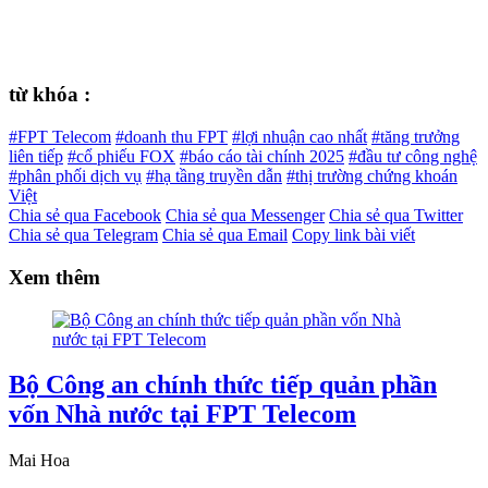
từ khóa :
#FPT Telecom
#doanh thu FPT
#lợi nhuận cao nhất
#tăng trưởng
liên tiếp
#cổ phiếu FOX
#báo cáo tài chính 2025
#đầu tư công nghệ
#phân phối dịch vụ
#hạ tầng truyền dẫn
#thị trường chứng khoán
Việt
Chia sẻ qua Facebook
Chia sẻ qua Messenger
Chia sẻ qua Twitter
Chia sẻ qua Telegram
Chia sẻ qua Email
Copy link bài viết
Xem thêm
Bộ Công an chính thức tiếp quản phần
vốn Nhà nước tại FPT Telecom
Mai Hoa