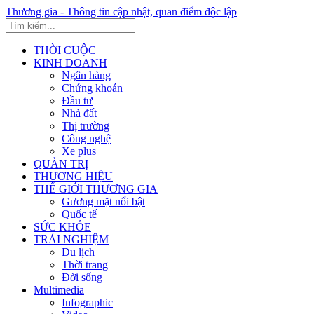
Thương gia - Thông tin cập nhật, quan điểm độc lập
THỜI CUỘC
KINH DOANH
Ngân hàng
Chứng khoán
Đầu tư
Nhà đất
Thị trường
Công nghệ
Xe plus
QUẢN TRỊ
THƯƠNG HIỆU
THẾ GIỚI THƯƠNG GIA
Gương mặt nổi bật
Quốc tế
SỨC KHỎE
TRẢI NGHIỆM
Du lịch
Thời trang
Đời sống
Multimedia
Infographic