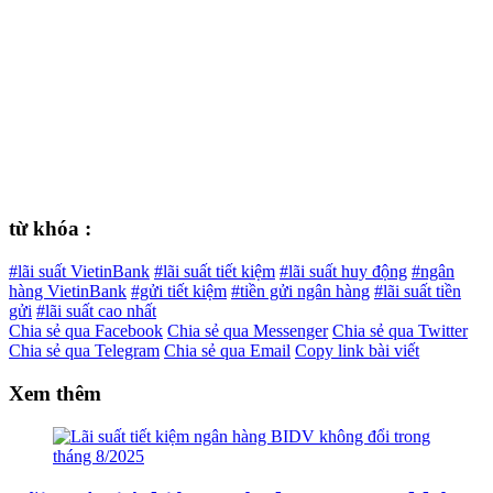
từ khóa :
#lãi suất VietinBank
#lãi suất tiết kiệm
#lãi suất huy động
#ngân
hàng VietinBank
#gửi tiết kiệm
#tiền gửi ngân hàng
#lãi suất tiền
gửi
#lãi suất cao nhất
Chia sẻ qua Facebook
Chia sẻ qua Messenger
Chia sẻ qua Twitter
Chia sẻ qua Telegram
Chia sẻ qua Email
Copy link bài viết
Xem thêm