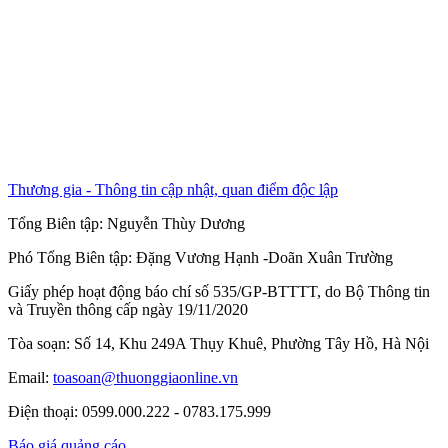
Thương gia - Thông tin cập nhật, quan điểm độc lập
Tổng Biên tập:
Nguyễn Thùy Dương
Phó Tổng Biên tập:
Đặng Vương Hạnh
-
Doãn Xuân Trường
Giấy phép hoạt động báo chí số 535/GP-BTTTT, do Bộ Thông tin
và Truyền thông cấp ngày 19/11/2020
Tòa soạn: Số 14, Khu 249A Thụy Khuê, Phường Tây Hồ, Hà Nội
Email:
toasoan@thuonggiaonline.vn
Điện thoại: 0599.000.222 - 0783.175.999
Báo giá quảng cáo