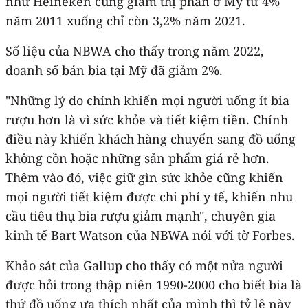
như Heineken cũng giảm thị phần ở Mỹ từ 4%
năm 2011 xuống chỉ còn 3,2% năm 2021.
Số liệu của NBWA cho thấy trong năm 2022,
doanh số bán bia tại Mỹ đã giảm 2%.
"Những lý do chính khiến mọi người uống ít bia
rượu hơn là vì sức khỏe và tiết kiệm tiền. Chính
điều này khiến khách hàng chuyển sang đồ uống
không cồn hoặc những sản phẩm giá rẻ hơn.
Thêm vào đó, việc giữ gìn sức khỏe cũng khiến
mọi người tiết kiệm được chi phí y tế, khiến nhu
cầu tiêu thụ bia rượu giảm mạnh", chuyên gia
kinh tế Bart Watson của NBWA nói với tờ Forbes.
Khảo sát của Gallup cho thấy có một nửa người
được hỏi trong thập niên 1990-2000 cho biết bia là
thứ đồ uống ưa thích nhất của mình thì tỷ lệ này