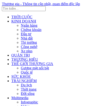
Thương gia - Thông tin cập nhật, quan điểm độc lập
THỜI CUỘC
KINH DOANH
Ngân hàng
Chứng khoán
Đầu tư
Nhà đất
Thị trường
Công nghệ
Xe plus
QUẢN TRỊ
THƯƠNG HIỆU
THẾ GIỚI THƯƠNG GIA
Gương mặt nổi bật
Quốc tế
SỨC KHỎE
TRẢI NGHIỆM
Du lịch
Thời trang
Đời sống
Multimedia
Infographic