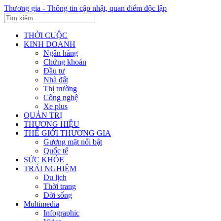
Thương gia - Thông tin cập nhật, quan điểm độc lập
THỜI CUỘC
KINH DOANH
Ngân hàng
Chứng khoán
Đầu tư
Nhà đất
Thị trường
Công nghệ
Xe plus
QUẢN TRỊ
THƯƠNG HIỆU
THẾ GIỚI THƯƠNG GIA
Gương mặt nổi bật
Quốc tế
SỨC KHỎE
TRẢI NGHIỆM
Du lịch
Thời trang
Đời sống
Multimedia
Infographic