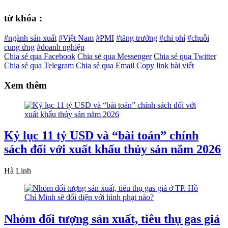
từ khóa :
#ngành sản xuất
#Việt Nam
#PMI
#tăng trưởng
#chi phí
#chuỗi
cung ứng
#doanh nghiệp
Chia sẻ qua Facebook
Chia sẻ qua Messenger
Chia sẻ qua Twitter
Chia sẻ qua Telegram
Chia sẻ qua Email
Copy link bài viết
Xem thêm
Kỷ lục 11 tỷ USD và “bài toán” chính
sách đối với xuất khẩu thủy sản năm 2026
Hà Linh
Nhóm đối tượng sản xuất, tiêu thụ gas giả