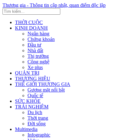
Thương gia - Thông tin cập nhật, quan điểm độc lập
THỜI CUỘC
KINH DOANH
Ngân hàng
Chứng khoán
Đầu tư
Nhà đất
Thị trường
Công nghệ
Xe plus
QUẢN TRỊ
THƯƠNG HIỆU
THẾ GIỚI THƯƠNG GIA
Gương mặt nổi bật
Quốc tế
SỨC KHỎE
TRẢI NGHIỆM
Du lịch
Thời trang
Đời sống
Multimedia
Infographic