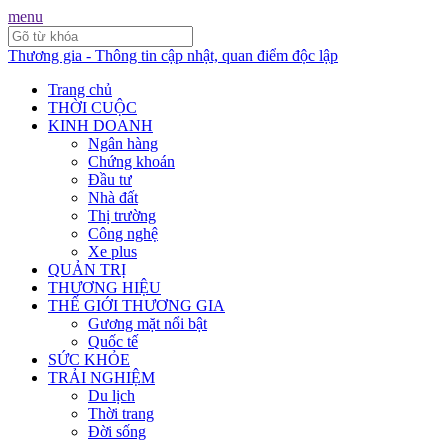
menu
Thương gia - Thông tin cập nhật, quan điểm độc lập
Trang chủ
THỜI CUỘC
KINH DOANH
Ngân hàng
Chứng khoán
Đầu tư
Nhà đất
Thị trường
Công nghệ
Xe plus
QUẢN TRỊ
THƯƠNG HIỆU
THẾ GIỚI THƯƠNG GIA
Gương mặt nổi bật
Quốc tế
SỨC KHỎE
TRẢI NGHIỆM
Du lịch
Thời trang
Đời sống