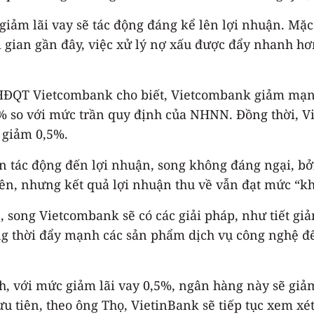
giảm lãi vay sẽ tác động đáng kể lên lợi nhuận. Mặ
ời gian gần đây, việc xử lý nợ xấu được đẩy nhanh h
QT Vietcombank cho biết, Vietcombank giảm mạnh lã
5% so với mức trần quy định của NHNN. Đồng thời, V
 giảm 0,5%.
ắn tác động đến lợi nhuận, song không đáng ngại, bở
tiên, nhưng kết quả lợi nhuận thu về vẫn đạt mức “kh
song Vietcombank sẽ có các giải pháp, như tiết giảm 
ng thời đẩy mạnh các sản phẩm dịch vụ công nghệ để
, với mức giảm lãi vay 0,5%, ngân hàng này sẽ giả
 ưu tiên, theo ông Thọ, VietinBank sẽ tiếp tục xem xét