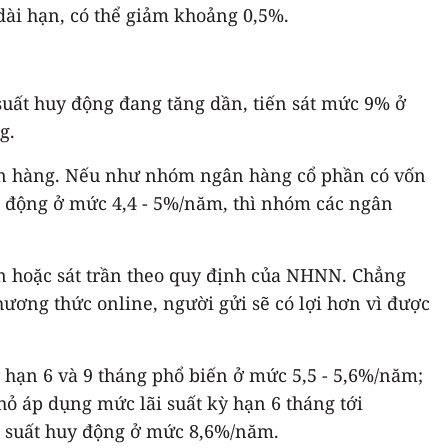
 dài hạn, có thể giảm khoảng 0,5%.
i suất huy động đang tăng dần, tiến sát mức 9% ở
g.
ngân hàng. Nếu như nhóm ngân hàng cổ phần có vốn
o động ở mức 4,4 - 5%/năm, thì nhóm các ngân
ần hoặc sát trần theo quy định của NHNN. Chẳng
ương thức online, người gửi sẽ có lợi hơn vì được
ỳ hạn 6 và 9 tháng phổ biến ở mức 5,5 - 5,6%/năm;
hỏ áp dụng mức lãi suất kỳ hạn 6 tháng tới
ãi suất huy động ở mức 8,6%/năm.