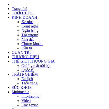
Trang chủ
THỜI CUỘC
KINH DOANH
Xe plus
Công nghệ
Ngân hàng
Thị trường
Nhà đất
Chứng khoán
Đầu tư
QUẢN TRỊ
THƯƠNG HIỆU
THẾ GIỚI THƯƠNG GIA
Gương mặt nổi bật
Quốc tế
TRẢI NGHIỆM
Du lịch
Thời trang
SỨC KHỎE
Multimedia
Infographic
Video
Emagazine