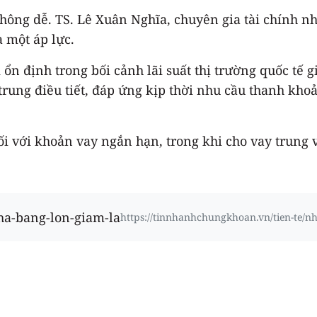
không dễ. TS. Lê Xuân Nghĩa, chuyên gia tài chính nh
à một áp lực.
 ổn định trong bối cảnh lãi suất thị trường quốc tế 
trung điều tiết, đáp ứng kịp thời nhu cầu thanh khoản
i với khoản vay ngắn hạn, trong khi cho vay trung 
ha-bang-lon-giam-la
https://tinnhanhchungkhoan.vn/tien-te/n