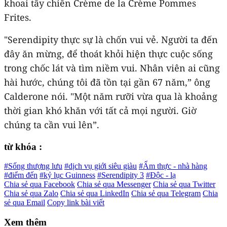
khoai tây chiên Crème de la Crème Pommes
Frites.
"Serendipity thực sự là chốn vui vẻ. Người ta đến
đây ăn mừng, để thoát khỏi hiện thực cuộc sống
trong chốc lát và tìm niềm vui. Nhân viên ai cũng
hài hước, chúng tôi đã tồn tại gần 67 năm,” ông
Calderone nói. "Một năm rưỡi vừa qua là khoảng
thời gian khó khăn với tất cả mọi người. Giờ
chúng ta cần vui lên”.
từ khóa :
#Sống thượng lưu
#dịch vụ giới siêu giàu
#Ẩm thực - nhà hàng
#điểm đến
#kỷ lục Guinness
#Serendipity 3
#Độc - lạ
Chia sẻ qua Facebook
Chia sẻ qua Messenger
Chia sẻ qua Twitter
Chia sẻ qua Zalo
Chia sẻ qua LinkedIn
Chia sẻ qua Telegram
Chia
sẻ qua Email
Copy link bài viết
Xem thêm