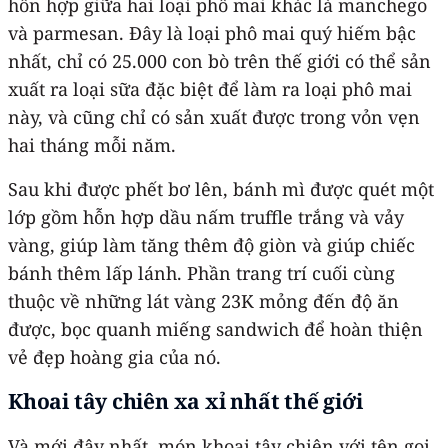
hỗn hợp giữa hai loại phô mai khác là manchego
và parmesan. Đây là loại phô mai quý hiếm bậc
nhất, chỉ có 25.000 con bò trên thế giới có thể sản
xuất ra loại sữa đặc biệt để làm ra loại phô mai
này, và cũng chỉ có sản xuất được trong vỏn vẹn
hai tháng mỗi năm.
Sau khi được phết bơ lên, bánh mì được quét một
lớp gồm hỗn hợp dầu nấm truffle trắng và vảy
vàng, giúp làm tăng thêm độ giòn và giúp chiếc
bánh thêm lấp lánh. Phần trang trí cuối cùng
thuộc về những lát vàng 23K mỏng đến độ ăn
được, bọc quanh miếng sandwich để hoàn thiện
vẻ đẹp hoàng gia của nó.
Khoai tây chiên xa xỉ nhất thế giới
Và mới đây nhất, món khoai tây chiên với tên gọi