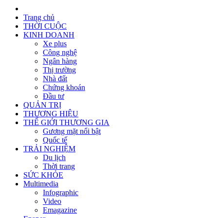
Trang chủ
THỜI CUỘC
KINH DOANH
Xe plus
Công nghệ
Ngân hàng
Thị trường
Nhà đất
Chứng khoán
Đầu tư
QUẢN TRỊ
THƯƠNG HIỆU
THẾ GIỚI THƯƠNG GIA
Gương mặt nổi bật
Quốc tế
TRẢI NGHIỆM
Du lịch
Thời trang
SỨC KHỎE
Multimedia
Infographic
Video
Emagazine