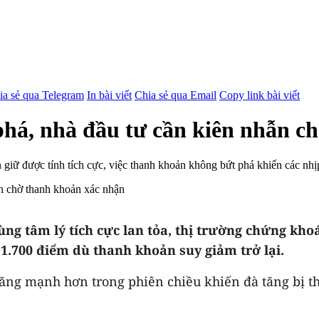
ia sẻ qua Telegram
In bài viết
Chia sẻ qua Email
Copy link bài viết
phá, nhà đầu tư cần kiên nhẫn c
iữ được tính tích cực, việc thanh khoản không bứt phá khiến các nhịp 
ng tâm lý tích cực lan tỏa, thị trường chứng kh
 1.700 điểm dù thanh khoản suy giảm trở lại.
 tăng mạnh hơn trong phiên chiều khiến đà tăng bị t