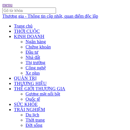
menu
Thương gia - Thông tin cập nhật, quan điểm độc lập
Trang chủ
THỜI CUỘC
KINH DOANH
Ngân hàng
Chứng khoán
Đầu tư
Nhà đất
Thị trường
Công nghệ
Xe plus
QUẢN TRỊ
THƯƠNG HIỆU
THẾ GIỚI THƯƠNG GIA
Gương mặt nổi bật
Quốc tế
SỨC KHỎE
TRẢI NGHIỆM
Du lịch
Thời trang
Đời sống