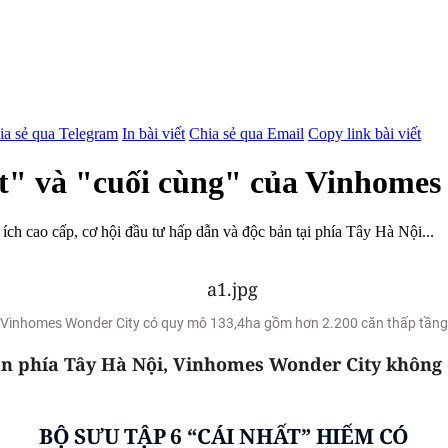
ia sẻ qua Telegram
In bài viết
Chia sẻ qua Email
Copy link bài viết
t" và "cuối cùng" của Vinhomes
ích cao cấp, cơ hội đầu tư hấp dẫn và độc bản tại phía Tây Hà Nội...
Vinhomes Wonder City có quy mô 133,4ha gồm hơn 2.200 căn thấp tầng
ản phía Tây Hà Nội, Vinhomes Wonder City không 
BỘ SƯU TẬP 6 “CÁI NHẤT” HIẾM CÓ