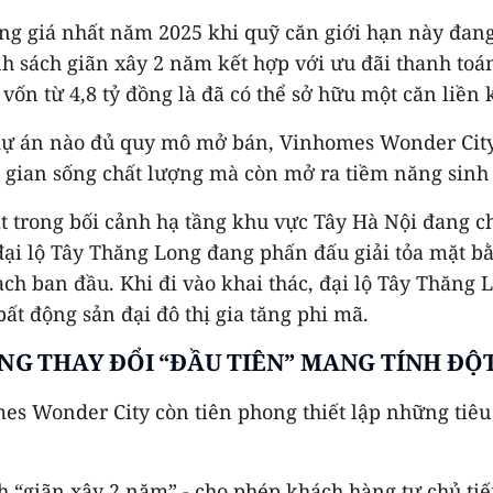
áng giá nhất năm 2025 khi quỹ căn giới hạn này đan
nh sách giãn xây 2 năm kết hợp với ưu đãi thanh toá
vốn từ 4,8 tỷ đồng là đã có thể sở hữu một căn liền 
 dự án nào đủ quy mô mở bán, Vinhomes Wonder City
 gian sống chất lượng mà còn mở ra tiềm năng sinh l
t trong bối cảnh hạ tầng khu vực Tây Hà Nội đang 
đại lộ Tây Thăng Long đang phấn đấu giải tỏa mặt bằ
ạch ban đầu. Khi đi vào khai thác, đại lộ Tây Thăng
bất động sản đại đô thị gia tăng phi mã.
G THAY ĐỔI “ĐẦU TIÊN” MANG TÍNH ĐỘ
s Wonder City còn tiên phong thiết lập những tiêu 
 “giãn xây 2 năm” - cho phép khách hàng tự chủ tiế