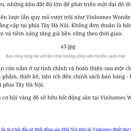
, những khu đất đủ lớn để phát triển một đại đô t
hiến lược lẫn quy mô vượt trội như Vinhomes Wonder
 cấp tại phía Tây Hà Nội. Không đơn thuần là bất độ
ản và tiềm năng tăng giá bền vững theo thời gian.
Ban công rộng mở với tầm nhìn hướng công viên nội khu xanh mát
 án còn nằm ở sự tinh chỉnh và hoàn thiện sau một ch
n phẩm, thiết kế, tiện ích đến chính sách bán hàng 
i phía Tây Hà Nội.
à cơ hội vàng để sở hữu bất động sản tại Vinhomes W
 cấp
#cơ hội đầu tư
#bất động sản
#Hà Nội
#dự án Vinhomes
#biệt thự