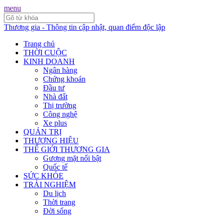
menu
Thương gia - Thông tin cập nhật, quan điểm độc lập
Trang chủ
THỜI CUỘC
KINH DOANH
Ngân hàng
Chứng khoán
Đầu tư
Nhà đất
Thị trường
Công nghệ
Xe plus
QUẢN TRỊ
THƯƠNG HIỆU
THẾ GIỚI THƯƠNG GIA
Gương mặt nổi bật
Quốc tế
SỨC KHỎE
TRẢI NGHIỆM
Du lịch
Thời trang
Đời sống