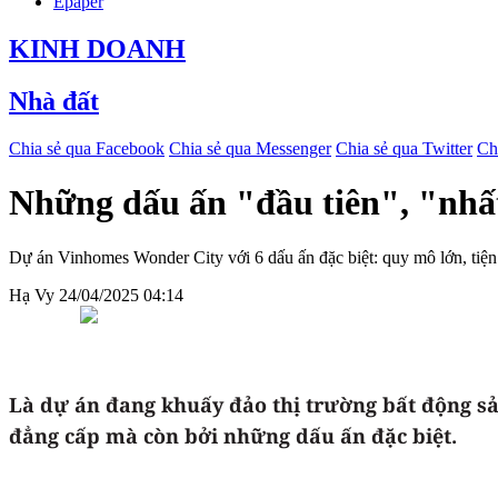
Epaper
KINH DOANH
Nhà đất
Chia sẻ qua Facebook
Chia sẻ qua Messenger
Chia sẻ qua Twitter
Ch
Những dấu ấn "đầu tiên", "nhấ
Dự án Vinhomes Wonder City với 6 dấu ấn đặc biệt: quy mô lớn, tiện 
Hạ Vy
24/04/2025 04:14
Là dự án đang khuấy đảo thị trường bất động s
đẳng cấp mà còn bởi những dấu ấn đặc biệt.