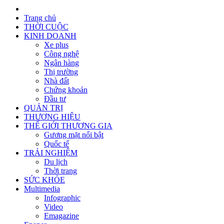
Trang chủ
THỜI CUỘC
KINH DOANH
Xe plus
Công nghệ
Ngân hàng
Thị trường
Nhà đất
Chứng khoán
Đầu tư
QUẢN TRỊ
THƯƠNG HIỆU
THẾ GIỚI THƯƠNG GIA
Gương mặt nổi bật
Quốc tế
TRẢI NGHIỆM
Du lịch
Thời trang
SỨC KHỎE
Multimedia
Infographic
Video
Emagazine