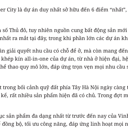
 City là dự án duy nhất sở hữu đến 6 điểm “nhất”,
n số Thủ đô, tuy nhiên nguồn cung bất động sản mớ
nhất ra mắt tại đây, trong khi phần lớn các dự án k
 giải quyết nhu cầu có chỗ để ở, mà còn mang đến h
khép kín all-in-one của dự án, từ nhà ở hiện đại, hệ
thể thao quy mô lớn, đáp ứng trọn vẹn mọi nhu cầu số
ặt trong bối cảnh quỹ đất phía Tây Hà Nội ngày càn
a kể, rất nhiều sản phẩm hiện đã có chủ. Trong đợt
c sản phẩm đa dạng nhất từ trước đến nay của Vinho
ế đồng bộ, tối ưu công năng, đáp ứng linh hoạt mọi 