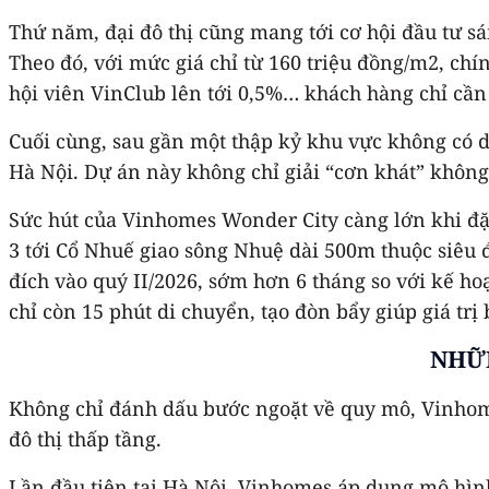
Thứ năm, đại đô thị cũng mang tới cơ hội đầu tư s
Theo đó, với mức giá chỉ từ 160 triệu đồng/m2, chí
hội viên VinClub lên tới 0,5%… khách hàng chỉ cần 
Cuối cùng, sau gần một thập kỷ khu vực không có
Hà Nội. Dự án này không chỉ giải “cơn khát” không
Sức hút của Vinhomes Wonder City càng lớn khi đặ
3 tới Cổ Nhuế giao sông Nhuệ dài 500m thuộc siêu 
đích vào quý II/2026, sớm hơn 6 tháng so với kế ho
chỉ còn 15 phút di chuyển, tạo đòn bẩy giúp giá trị 
NHỮN
Không chỉ đánh dấu bước ngoặt về quy mô, Vinhome
đô thị thấp tầng.
Lần đầu tiên tại Hà Nội, Vinhomes áp dụng mô hình