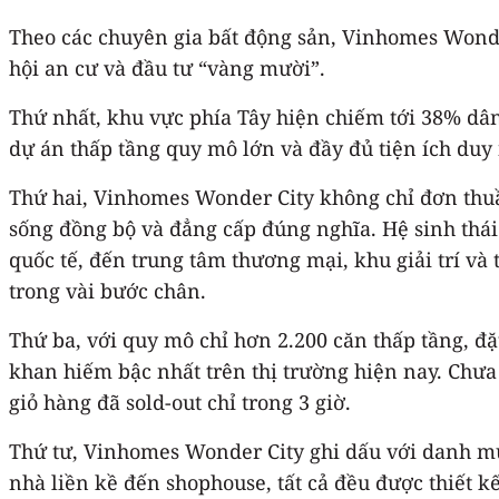
Theo các chuyên gia bất động sản, Vinhomes Wonder
hội an cư và đầu tư “vàng mười”.
Thứ nhất, khu vực phía Tây hiện chiếm tới 38% dâ
dự án thấp tầng quy mô lớn và đầy đủ tiện ích duy 
Thứ hai, Vinhomes Wonder City không chỉ đơn thuần
sống đồng bộ và đẳng cấp đúng nghĩa. Hệ sinh thái 
quốc tế, đến trung tâm thương mại, khu giải trí và 
trong vài bước chân.
Thứ ba, với quy mô chỉ hơn 2.200 căn thấp tầng, đ
khan hiếm bậc nhất trên thị trường hiện nay. Chư
giỏ hàng đã sold-out chỉ trong 3 giờ.
Thứ tư, Vinhomes Wonder City ghi dấu với danh mụ
nhà liền kề đến shophouse, tất cả đều được thiết k