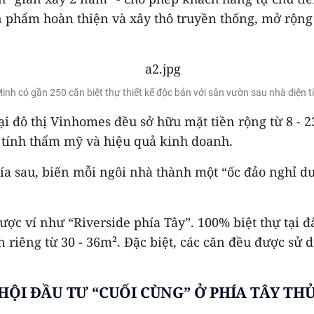
n phẩm hoàn thiện và xây thô truyền thống, mở rộng
inh có gần 250 căn biệt thự thiết kế độc bản với sân vườn sau nhà diện 
ại đô thị Vinhomes đều sở hữu mặt tiền rộng từ 8 - 
 tính thẩm mỹ và hiệu quả kinh doanh.
hía sau, biến mỗi ngôi nhà thành một “ốc đảo nghỉ d
c ví như “Riverside phía Tây”. 100% biệt thự tại đâ
ờn riêng từ 30 - 36m². Đặc biệt, các căn đều được sử
HỘI ĐẦU TƯ “CUỐI CÙNG” Ở PHÍA TÂY TH