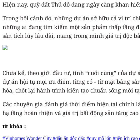
Hiện nay, quỹ đất Thủ đô đang ngày càng khan hiếm
Trong bối cảnh đó, những dự án sở hữu cả vị trí c
những ai đang tìm kiếm một sản phẩm thấp tầng đẳng
sản tích lũy lâu dài, mang trong mình giá trị độc b
Chưa kể, theo giới đầu tư, tính “cuối cùng” của dự
dự án hội tụ mọi ưu điểm từng có - từ mặt bằng sả
hòa, chốt lại hành trình kiến tạo chuẩn sống mới tạ
Các chuyên gia đánh giá thời điểm hiện tại chính l
hạ tầng hoàn thiện và giá trị bất động sản tăng cao
từ khóa :
#Vinhomes Wonder City
#dấu ấn độc đáo
#quy mô lớn
#tiện ích cao