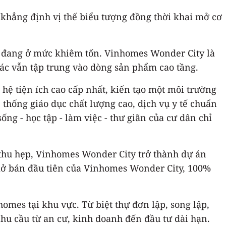
 khẳng định vị thế biểu tượng đồng thời khai mở cơ
i đang ở mức khiêm tốn. Vinhomes Wonder City là
hác vẫn tập trung vào dòng sản phẩm cao tầng.
ệ tiện ích cao cấp nhất, kiến tạo một môi trường
 thống giáo dục chất lượng cao, dịch vụ y tế chuẩn
ng - học tập - làm việc - thư giãn của cư dân chỉ
g thu hẹp, Vinhomes Wonder City trở thành dự án
 mở bán đầu tiên của Vinhomes Wonder City, 100%
mes tại khu vực. Từ biệt thự đơn lập, song lập,
nhu cầu từ an cư, kinh doanh đến đầu tư dài hạn.