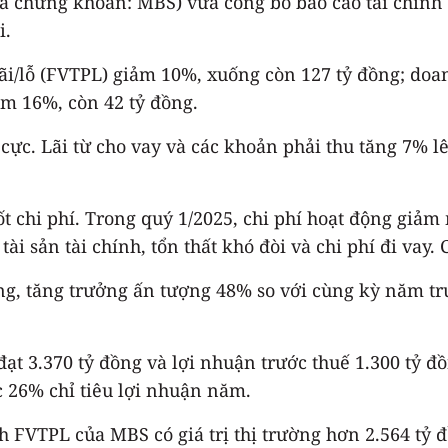
chứng khoán: MBS) vừa công bố báo cáo tài chính qu
i.
 lãi/lỗ (FVTPL) giảm 10%, xuống còn 127 tỷ đồng; doan
m 16%, còn 42 tỷ đồng.
ực. Lãi từ cho vay và các khoản phải thu tăng 7% lên 
ốt chi phí. Trong quý 1/2025, chi phí hoạt động gi
i sản tài chính, tổn thất khó đòi và chi phí đi vay.
ồng, tăng trưởng ấn tượng 48% so với cùng kỳ năm tr
t 3.370 tỷ đồng và lợi nhuận trước thuế 1.300 tỷ đồ
c 26% chỉ tiêu lợi nhuận năm.
h FVTPL của MBS có giá trị thị trường hơn 2.564 tỷ 