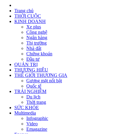
Trang chủ
THỜI CUỘC
KINH DOANH
Xe plus
Công nghệ
Ngân hàng
Thị trường
Nhà đất
Chứng khoán
Đầu tư
QUẢN TRỊ
THƯƠNG HIỆU
THẾ GIỚI THƯƠNG GIA
Gương mặt nổi bật
Quốc tế
TRẢI NGHIỆM
Du lịch
Thời trang
SỨC KHỎE
Multimedia
Infographic
Video
Emagazine