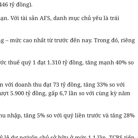
446 tỷ đồng).
ạn. Với tài sản AFS, danh mục chủ yếu là trái
ng – mức cao nhất từ trước đến nay. Trong đó, riêng
ớc thuế quý 1 đạt 1.310 tỷ đồng, tăng mạnh 40% so
 với doanh thu đạt 73 tỷ đồng, tăng 33% so với
ợt 5.900 tỷ đồng, gấp 6,7 lần so với cùng kỳ năm
thu nhập, tăng 5% so với quý liền trước và tăng 28%
tỷ lệ dư nợ/vốn chủ sở hữu ở mức 1,1 lần, TCBS tiếp