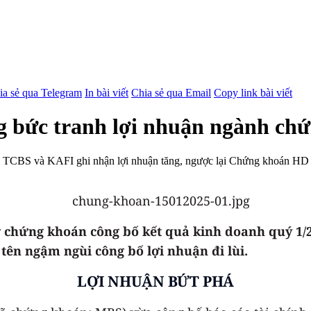
ia sẻ qua Telegram
In bài viết
Chia sẻ qua Email
Copy link bài viết
 bức tranh lợi nhuận ngành chứ
TCBS và KAFI ghi nhận lợi nhuận tăng, ngược lại Chứng khoán HD v
ty chứng khoán công bố kết quả kinh doanh quý 1/
tên ngậm ngùi công bố lợi nhuận đi lùi.
LỢI NHUẬN BỨT PHÁ