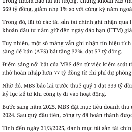
Trong nhóm báo lãi ấn tượng, Chứng khoán MB (mã 
669 tỷ đồng, giảm nhẹ 1% so với cùng kỳ năm ngoá
Trong đó, lãi từ các tài sản tài chính ghi nhận qua
khoản đầu tư nắm giữ đến ngày đáo hạn (HTM) giả
Tuy nhiên, một số mảng vẫn ghi nhận tín hiệu tích c
sàng để bán (AFS) bật tăng 32%, đạt 57 tỷ đồng.
Điểm sáng nổi bật của MBS đến từ việc kiểm soát t
nhờ hoàn nhập hơn 77 tỷ đồng từ chi phí dự phòng tà
Nhờ đó, MBS báo lãi trước thuế quý 1 đạt 339 tỷ đ
kỷ lục kể từ khi công ty đi vào hoạt động.
Bước sang năm 2025, MBS đặt mục tiêu doanh thu đạ
2024. Sau quý đầu tiên, công ty đã hoàn thành đượ
Tính đến ngày 31/3/2025, danh mục tài sản tài chín