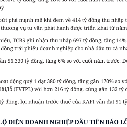
ỹ.
ứt phá mạnh mẽ khi đem về 414 tỷ đồng thu nhập tr
t thương vụ tư vấn phát hành được triển khai từ năm
iếu, TCBS ghi nhận thu nhập 697 tỷ đồng, tăng 14% 
 đồng trái phiếu doanh nghiệp cho nhà đầu tư cá nh
 gần 56.330 tỷ đồng, tăng 6% so với cuối năm trước. 
ạt động quý 1 đạt 380 tỷ đồng, tăng gần 170% so vớ
 lãi/lỗ (FVTPL) với hơn 216 tỷ đồng, cùng gần 132 tỷ 
tỷ đồng, lợi nhuận trước thuế của KAFI vẫn đạt 91 tỷ
LỘ DIỆN DOANH NGHIỆP ĐẦU TIÊN BÁO L