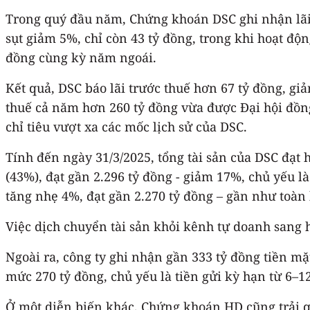
Trong quý đầu năm, Chứng khoán DSC ghi nhận lãi t
sụt giảm 5%, chỉ còn 43 tỷ đồng, trong khi hoạt độn
đồng cùng kỳ năm ngoái.
Kết quả, DSC báo lãi trước thuế hơn 67 tỷ đồng, gi
thuế cả năm hơn 260 tỷ đồng vừa được Đại hội đồn
chỉ tiêu vượt xa các mốc lịch sử của DSC.
Tính đến ngày 31/3/2025, tổng tài sản của DSC đạt 
(43%), đạt gần 2.296 tỷ đồng - giảm 17%, chủ yếu l
tăng nhẹ 4%, đạt gần 2.270 tỷ đồng – gần như toàn
Việc dịch chuyển tài sản khỏi kênh tự doanh sang h
Ngoài ra, công ty ghi nhận gần 333 tỷ đồng tiền
mức 270 tỷ đồng, chủ yếu là tiền gửi kỳ hạn từ 6–1
Ở một diễn biến khác, Chứng khoán HD cũng trải 