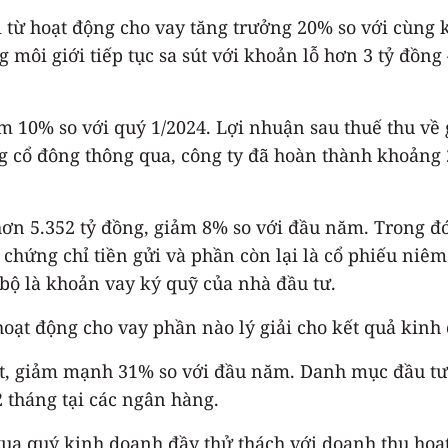
ừ hoạt động cho vay tăng trưởng 20% so với cùng k
g môi giới tiếp tục sa sút với khoản lỗ hơn 3 tỷ đồng
ảm 10% so với quý 1/2024. Lợi nhuận sau thuế thu về 
g cổ đông thông qua, công ty đã hoàn thành khoảng
hơn 5.352 tỷ đồng, giảm 8% so với đầu năm. Trong đó
à chứng chỉ tiền gửi và phần còn lại là cổ phiếu niê
 bộ là khoản vay ký quỹ của nhà đầu tư.
oạt động cho vay phần nào lý giải cho kết quả kinh 
 mặt, giảm mạnh 31% so với đầu năm. Danh mục đầu 
2 tháng tại các ngân hàng.
qua quý kinh doanh đầy thử thách với doanh thu ho