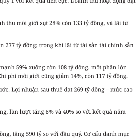
ý 1 với kết quả tích cực. Doanh thu hoạt động đạt
h thu môi giới sụt 28% còn 133 tỷ đồng, và lãi từ
277 tỷ đồng; trong khi lãi từ tài sản tài chính sẵn
ảm mạnh 59% xuống còn 108 tỷ đồng, một phần lớn
 Chi phí môi giới cũng giảm 14%, còn 117 tỷ đồng.
ước. Lợi nhuận sau thuế đạt 269 tỷ đồng – mức cao
ng, lần lượt tăng 8% và 40% so với kết quả năm
đồng, tăng 590 tỷ so với đầu quý. Cơ cấu danh mục