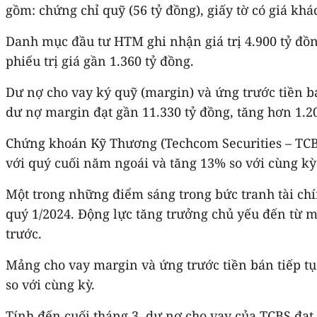
gồm: chứng chỉ quỹ (56 tỷ đồng), giấy tờ có giá khác 
Danh mục đầu tư HTM ghi nhận giá trị 4.900 tỷ đồng
phiếu trị giá gần 1.360 tỷ đồng.
Dư nợ cho vay ký quỹ (margin) và ứng trước tiền bá
dư nợ margin đạt gần 11.330 tỷ đồng, tăng hơn 1.20
Chứng khoán Kỹ Thương (Techcom Securities – TCBS
với quý cuối năm ngoái và tăng 13% so với cùng kỳ
Một trong những điểm sáng trong bức tranh tài chí
quý 1/2024. Động lực tăng trưởng chủ yếu đến từ m
trước.
Mảng cho vay margin và ứng trước tiền bán tiếp tục
so với cùng kỳ.
Tính đến cuối tháng 3, dư nợ cho vay của TCBS đạt 