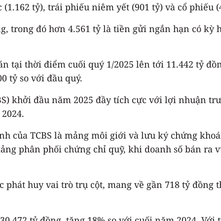
(1.162 tỷ), trái phiếu niêm yết (901 tỷ) và cổ phiếu (
, trong đó hơn 4.561 tỷ là tiền gửi ngắn hạn có kỳ h
n tại thời điểm cuối quý 1/2025 lên tới 11.442 tỷ đồ
0 tỷ so với đầu quý.
) khởi đầu năm 2025 đầy tích cực với lợi nhuận trư
 2024.
nh của TCBS là mảng môi giới và lưu ký chứng khoán
ảng phân phối chứng chỉ quỹ, khi doanh số bán ra vư
 phát huy vai trò trụ cột, mang về gần 718 tỷ đồng 
30.472 tỷ đồng, tăng 18% so với cuối năm 2024. Với 