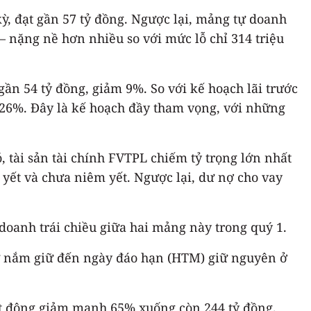
ỳ, đạt gần 57 tỷ đồng. Ngược lại, mảng tự doanh
 – nặng nề hơn nhiều so với mức lỗ chỉ 314 triệu
gần 54 tỷ đồng, giảm 9%. So với kế hoạch lãi trước
 26%. Đây là kế hoạch đầy tham vọng, với những
, tài sản tài chính FVTPL chiếm tỷ trọng lớn nhất
m yết và chưa niêm yết. Ngược lại, dư nợ cho vay
doanh trái chiều giữa hai mảng này trong quý 1.
tư nắm giữ đến ngày đáo hạn (HTM) giữ nguyên ở
ạt động giảm mạnh 65% xuống còn 244 tỷ đồng.