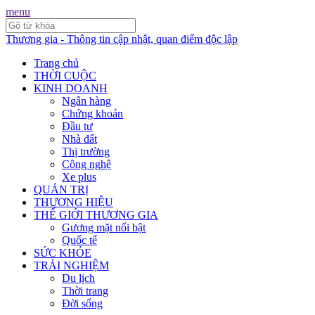
menu
Thương gia - Thông tin cập nhật, quan điểm độc lập
Trang chủ
THỜI CUỘC
KINH DOANH
Ngân hàng
Chứng khoán
Đầu tư
Nhà đất
Thị trường
Công nghệ
Xe plus
QUẢN TRỊ
THƯƠNG HIỆU
THẾ GIỚI THƯƠNG GIA
Gương mặt nổi bật
Quốc tế
SỨC KHỎE
TRẢI NGHIỆM
Du lịch
Thời trang
Đời sống