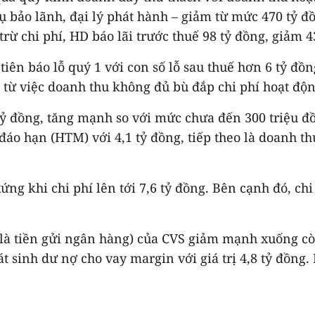
 bảo lãnh, đại lý phát hành – giảm từ mức 470 tỷ đ
ừ chi phí, HD báo lãi trước thuế 98 tỷ đồng, giảm 4
iên báo lỗ quý 1 với con số lỗ sau thuế hơn 6 tỷ đ
t từ việc doanh thu không đủ bù đắp chi phí hoạt độn
 tỷ đồng, tăng mạnh so với mức chưa đến 300 triệu 
áo hạn (HTM) với 4,1 tỷ đồng, tiếp theo là doanh thu
ng khi chi phí lên tới 7,6 tỷ đồng. Bên cạnh đó, ch
 là tiền gửi ngân hàng) của CVS giảm mạnh xuống cò
át sinh dư nợ cho vay margin với giá trị 4,8 tỷ đồng.