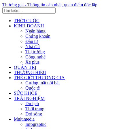
Thương gia - Thông tin cập nhật, quan điểm độc lập
THỜI CUỘC
KINH DOANH
Ngân hàng
Chứng khoán
Đầu tư
Nhà đất
Thị trường
Công nghệ
Xe plus
QUẢN TRỊ
THƯƠNG HIỆU
THẾ GIỚI THƯƠNG GIA
Gương mặt nổi bật
Quốc tế
SỨC KHỎE
TRẢI NGHIỆM
Du lịch
Thời trang
Đời sống
Multimedia
Infographic