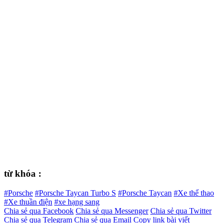
từ khóa :
#Porsche
#Porsche Taycan Turbo S
#Porsche Taycan
#Xe thể thao
#Xe thuần điện
#xe hạng sang
Chia sẻ qua Facebook
Chia sẻ qua Messenger
Chia sẻ qua Twitter
Chia sẻ qua Telegram
Chia sẻ qua Email
Copy link bài viết