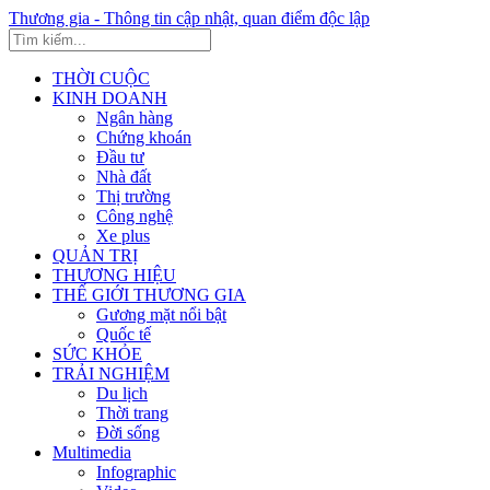
Thương gia - Thông tin cập nhật, quan điểm độc lập
THỜI CUỘC
KINH DOANH
Ngân hàng
Chứng khoán
Đầu tư
Nhà đất
Thị trường
Công nghệ
Xe plus
QUẢN TRỊ
THƯƠNG HIỆU
THẾ GIỚI THƯƠNG GIA
Gương mặt nổi bật
Quốc tế
SỨC KHỎE
TRẢI NGHIỆM
Du lịch
Thời trang
Đời sống
Multimedia
Infographic