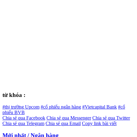
từ khóa :
#thị trường Upcom
#cổ phiếu ngân hàng
#Vietcapital Bank
#cổ
phiếu BVB
Chia sẻ qua Facebook
Chia sẻ qua Messenger
Chia sẻ qua Twitter
Chia sẻ qua Telegram
Chia sẻ qua Email
Copy link bài viết
Mới nhất / Ngân hàng