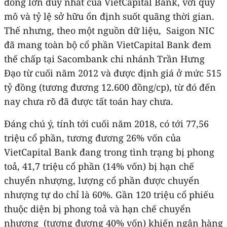
đông lớn duy nhất của VietCapital Bank, với quy
mô và tỷ lệ sở hữu ổn định suốt quãng thời gian.
Thế nhưng, theo một nguồn dữ liệu, Saigon NIC
đã mang toàn bộ cổ phần VietCapital Bank đem
thế chấp tại Sacombank chi nhánh Trần Hưng
Đạo từ cuối năm 2012 và được định giá ở mức 515
tỷ đồng (tương đương 12.600 đồng/cp), từ đó đến
nay chưa rõ đã được tất toán hay chưa.
Đáng chú ý, tính tới cuối năm 2018, có tới 77,56
triệu cổ phần, tương đương 26% vốn của
VietCapital Bank đang trong tình trạng bị phong
toả, 41,7 triệu cổ phần (14% vốn) bị hạn chế
chuyển nhượng, lượng cổ phần được chuyển
nhượng tự do chỉ là 60%. Gần 120 triệu cổ phiếu
thuộc diện bị phong toả và hạn chế chuyển
nhượng (tương đương 40% vốn) khiến ngân hàng