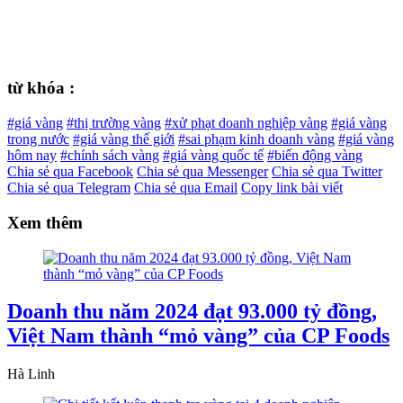
từ khóa :
#giá vàng
#thị trường vàng
#xử phạt doanh nghiệp vàng
#giá vàng
trong nước
#giá vàng thế giới
#sai phạm kinh doanh vàng
#giá vàng
hôm nay
#chính sách vàng
#giá vàng quốc tế
#biến động vàng
Chia sẻ qua Facebook
Chia sẻ qua Messenger
Chia sẻ qua Twitter
Chia sẻ qua Telegram
Chia sẻ qua Email
Copy link bài viết
Xem thêm
Doanh thu năm 2024 đạt 93.000 tỷ đồng,
Việt Nam thành “mỏ vàng” của CP Foods
Hà Linh