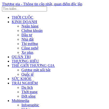
Thương gia - Thông tin cập nhật, quan điểm độc lập
THỜI CUỘC
KINH DOANH
Ngân hàng
Chứng khoán
Đầu tư
Nhà đất
Thị trường
Công nghệ
Xe plus
QUẢN TRỊ
THƯƠNG HIỆU
THẾ GIỚI THƯƠNG GIA
Gương mặt nổi bật
Quốc tế
SỨC KHỎE
TRẢI NGHIỆM
Du lịch
Thời trang
Đời sống
Multimedia
Infographic