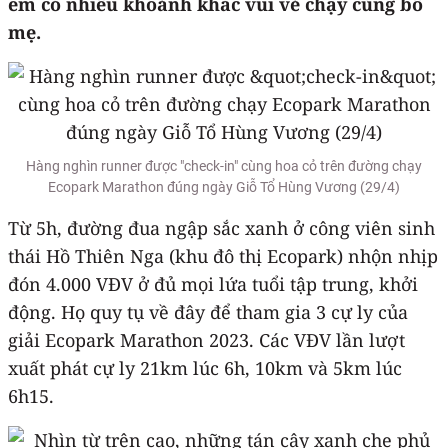
em có nhiều khoảnh khắc vui vẻ chạy cùng bố
mẹ.
Hàng nghìn runner được "check-in" cùng hoa cỏ trên đường chạy
Ecopark Marathon đúng ngày Giỗ Tổ Hùng Vương (29/4)
Từ 5h, đường đua ngập sắc xanh ở công viên sinh
thái Hồ Thiên Nga (khu đô thị Ecopark) nhộn nhịp
đón 4.000 VĐV ở đủ mọi lứa tuổi tập trung, khởi
động. Họ quy tụ về đây để tham gia 3 cự ly của
giải Ecopark Marathon 2023. Các VĐV lần lượt
xuất phát cự ly 21km lúc 6h, 10km và 5km lúc
6h15.