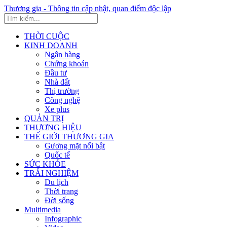
Thương gia - Thông tin cập nhật, quan điểm độc lập
THỜI CUỘC
KINH DOANH
Ngân hàng
Chứng khoán
Đầu tư
Nhà đất
Thị trường
Công nghệ
Xe plus
QUẢN TRỊ
THƯƠNG HIỆU
THẾ GIỚI THƯƠNG GIA
Gương mặt nổi bật
Quốc tế
SỨC KHỎE
TRẢI NGHIỆM
Du lịch
Thời trang
Đời sống
Multimedia
Infographic