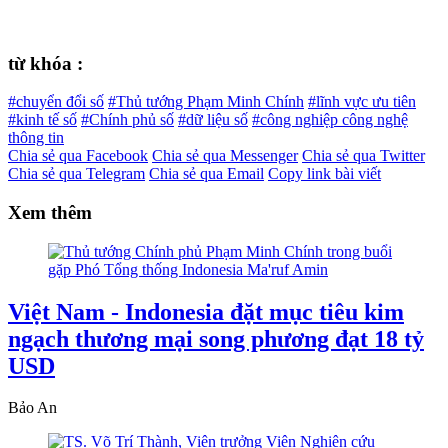
từ khóa :
#chuyển đổi số
#Thủ tướng Phạm Minh Chính
#lĩnh vực ưu tiên
#kinh tế số
#Chính phủ số
#dữ liệu số
#công nghiệp công nghệ
thông tin
Chia sẻ qua Facebook
Chia sẻ qua Messenger
Chia sẻ qua Twitter
Chia sẻ qua Telegram
Chia sẻ qua Email
Copy link bài viết
Xem thêm
Việt Nam - Indonesia đặt mục tiêu kim
ngạch thương mại song phương đạt 18 tỷ
USD
Bảo An