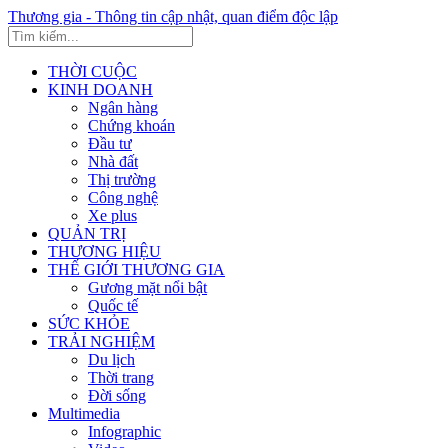
Thương gia - Thông tin cập nhật, quan điểm độc lập
THỜI CUỘC
KINH DOANH
Ngân hàng
Chứng khoán
Đầu tư
Nhà đất
Thị trường
Công nghệ
Xe plus
QUẢN TRỊ
THƯƠNG HIỆU
THẾ GIỚI THƯƠNG GIA
Gương mặt nổi bật
Quốc tế
SỨC KHỎE
TRẢI NGHIỆM
Du lịch
Thời trang
Đời sống
Multimedia
Infographic