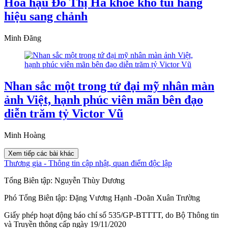
Hoa hậu Đỗ Thị Hà khoe kho túi hàng
hiệu sang chảnh
Minh Đăng
Nhan sắc một trong tứ đại mỹ nhân màn
ảnh Việt, hạnh phúc viên mãn bên đạo
diễn trăm tỷ Victor Vũ
Minh Hoàng
Xem tiếp các bài khác
Thương gia - Thông tin cập nhật, quan điểm độc lập
Tổng Biên tập:
Nguyễn Thùy Dương
Phó Tổng Biên tập:
Đặng Vương Hạnh
-
Doãn Xuân Trường
Giấy phép hoạt động báo chí số 535/GP-BTTTT, do Bộ Thông tin
và Truyền thông cấp ngày 19/11/2020