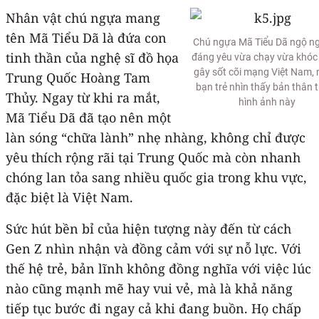
Nhân vật chú ngựa mang
tên Mã Tiểu Dã là đứa con
Chú ngựa Mã Tiểu Dã ngộ ng
tinh thần của nghệ sĩ đồ họa
đáng yêu vừa chạy vừa khóc
gây sốt cõi mạng Việt Nam, 
Trung Quốc Hoàng Tam
bạn trẻ nhìn thấy bản thân 
Thủy. Ngay từ khi ra mắt,
hình ảnh này
Mã Tiểu Dã đã tạo nên một
làn sóng “chữa lành” nhẹ nhàng, không chỉ được
yêu thích rộng rãi tại Trung Quốc mà còn nhanh
chóng lan tỏa sang nhiều quốc gia trong khu vực,
đặc biệt là Việt Nam.
Sức hút bền bỉ của hiện tượng này đến từ cách
Gen Z nhìn nhận và đồng cảm với sự nỗ lực. Với
thế hệ trẻ, bản lĩnh không đồng nghĩa với việc lúc
nào cũng mạnh mẽ hay vui vẻ, mà là khả năng
tiếp tục bước đi ngay cả khi đang buồn. Họ chấp