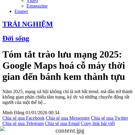
Video
Emagazine
Epaper
TRẢI NGHIỆM
Đời sống
Tóm tắt trào lưu mạng 2025:
Google Maps hoá cỗ máy thời
gian đến bánh kem thành tựu
Năm 2025, mạng xã hội không chỉ là nơi bắt trend, mà dần trở thành
không gian phản chiếu tâm trạng, ký ức và những chuyển động rất
người của một thế hệ...
Minh Đăng
01/01/2026 00:34
Chia sẻ qua Facebook
Chia sẻ qua Messenger
Chia sẻ qua Twitter
Chia sẻ qua Telegram
Chia sẻ qua Email
Copy link bài viết