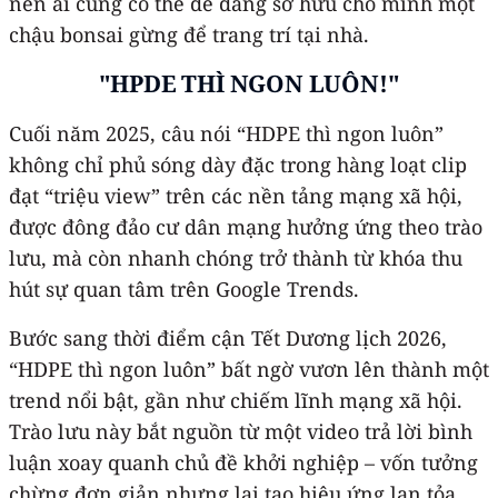
nên ai cũng có thể dễ dàng sở hữu cho mình một
chậu bonsai gừng để trang trí tại nhà.
"HPDE THÌ NGON LUÔN!"
Cuối năm 2025, câu nói “HDPE thì ngon luôn”
không chỉ phủ sóng dày đặc trong hàng loạt clip
đạt “triệu view” trên các nền tảng mạng xã hội,
được đông đảo cư dân mạng hưởng ứng theo trào
lưu, mà còn nhanh chóng trở thành từ khóa thu
hút sự quan tâm trên Google Trends.
Bước sang thời điểm cận Tết Dương lịch 2026,
“HDPE thì ngon luôn” bất ngờ vươn lên thành một
trend nổi bật, gần như chiếm lĩnh mạng xã hội.
Trào lưu này bắt nguồn từ một video trả lời bình
luận xoay quanh chủ đề khởi nghiệp – vốn tưởng
chừng đơn giản nhưng lại tạo hiệu ứng lan tỏa