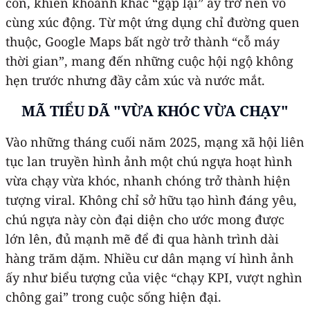
còn, khiến khoảnh khắc “gặp lại” ấy trở nên vô
cùng xúc động. Từ một ứng dụng chỉ đường quen
thuộc, Google Maps bất ngờ trở thành “cỗ máy
thời gian”, mang đến những cuộc hội ngộ không
hẹn trước nhưng đầy cảm xúc và nước mắt.
MÃ TIỂU DÃ "VỪA KHÓC VỪA CHẠY"
Vào những tháng cuối năm 2025, mạng xã hội liên
tục lan truyền hình ảnh một chú ngựa hoạt hình
vừa chạy vừa khóc, nhanh chóng trở thành hiện
tượng viral. Không chỉ sở hữu tạo hình đáng yêu,
chú ngựa này còn đại diện cho ước mong được
lớn lên, đủ mạnh mẽ để đi qua hành trình dài
hàng trăm dặm. Nhiều cư dân mạng ví hình ảnh
ấy như biểu tượng của việc “chạy KPI, vượt nghìn
chông gai” trong cuộc sống hiện đại.