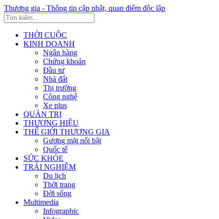
Thương gia - Thông tin cập nhật, quan điểm độc lập
THỜI CUỘC
KINH DOANH
Ngân hàng
Chứng khoán
Đầu tư
Nhà đất
Thị trường
Công nghệ
Xe plus
QUẢN TRỊ
THƯƠNG HIỆU
THẾ GIỚI THƯƠNG GIA
Gương mặt nổi bật
Quốc tế
SỨC KHỎE
TRẢI NGHIỆM
Du lịch
Thời trang
Đời sống
Multimedia
Infographic