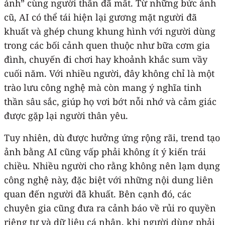
ảnh” cùng người thân đã mất. Từ những bức ảnh
cũ, AI có thể tái hiện lại gương mặt người đã
khuất và ghép chung khung hình với người dùng
trong các bối cảnh quen thuộc như bữa cơm gia
đình, chuyến đi chơi hay khoảnh khắc sum vầy
cuối năm. Với nhiều người, đây không chỉ là một
trào lưu công nghệ mà còn mang ý nghĩa tinh
thần sâu sắc, giúp họ vơi bớt nỗi nhớ và cảm giác
được gặp lại người thân yêu.
Tuy nhiên, dù được hưởng ứng rộng rãi, trend tạo
ảnh bằng AI cũng vấp phải không ít ý kiến trái
chiều. Nhiều người cho rằng không nên lạm dụng
công nghệ này, đặc biệt với những nội dung liên
quan đến người đã khuất. Bên cạnh đó, các
chuyên gia cũng đưa ra cảnh báo về rủi ro quyền
riêng tư và dữ liệu cá nhân, khi người dùng phải