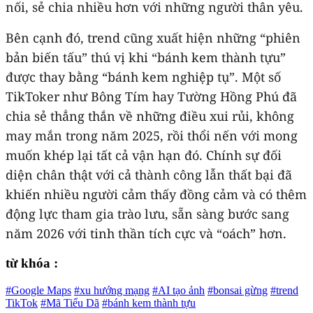
nối, sẻ chia nhiều hơn với những người thân yêu.
Bên cạnh đó, trend cũng xuất hiện những “phiên
bản biến tấu” thú vị khi “bánh kem thành tựu”
được thay bằng “bánh kem nghiệp tụ”. Một số
TikToker như Bông Tím hay Tường Hồng Phú đã
chia sẻ thẳng thắn về những điều xui rủi, không
may mắn trong năm 2025, rồi thổi nến với mong
muốn khép lại tất cả vận hạn đó. Chính sự đối
diện chân thật với cả thành công lẫn thất bại đã
khiến nhiều người cảm thấy đồng cảm và có thêm
động lực tham gia trào lưu, sẵn sàng bước sang
năm 2026 với tinh thần tích cực và “oách” hơn.
từ khóa :
#Google Maps
#xu hướng mạng
#AI tạo ảnh
#bonsai gừng
#trend
TikTok
#Mã Tiểu Dã
#bánh kem thành tựu