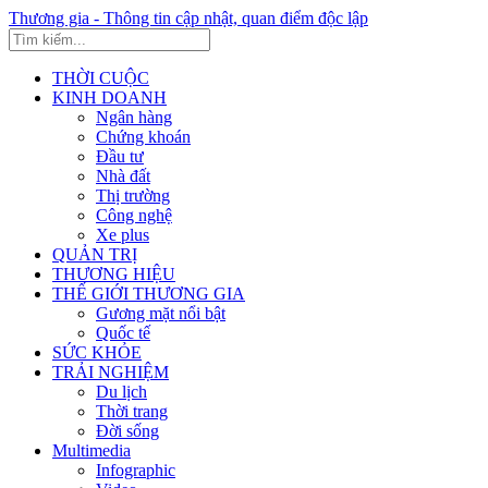
Thương gia - Thông tin cập nhật, quan điểm độc lập
THỜI CUỘC
KINH DOANH
Ngân hàng
Chứng khoán
Đầu tư
Nhà đất
Thị trường
Công nghệ
Xe plus
QUẢN TRỊ
THƯƠNG HIỆU
THẾ GIỚI THƯƠNG GIA
Gương mặt nổi bật
Quốc tế
SỨC KHỎE
TRẢI NGHIỆM
Du lịch
Thời trang
Đời sống
Multimedia
Infographic