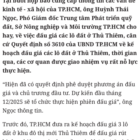
Tại buổi họp báo cung cấp thông tin các vấn đề
kinh tế - xã hội của TP.HCM, ông Huỳnh Thái
Ngọc, Phó Giám đốc Trung tâm Phát triển quỹ
đất, Sở Nông nghiệp và Môi trường TP.HCM cho
hay, về việc đấu giá các lô đất ở Thủ Thiêm, căn
cứ Quyết định số 3610 của UBND TP.HCM về kế
hoạch đấu giá các lô đất ở Thủ Thiêm, thời gian
qua, các cơ quan được giao nhiệm vụ rất nỗ lực
thực hiện.
“Hiện đã có quyết định phê duyệt phương án đấu
giá và chủ trương đầu tư. Dự kiến đầu tháng
12/2025 sẽ tổ chức thực hiện phiên đấu giá”, ông
Ngọc thông tin.
Trước đó, TP.HCM đưa ra kế hoạch đấu giá 3 lô
đất ở khu đô thị mới Thủ Thiêm để đấu giá rút