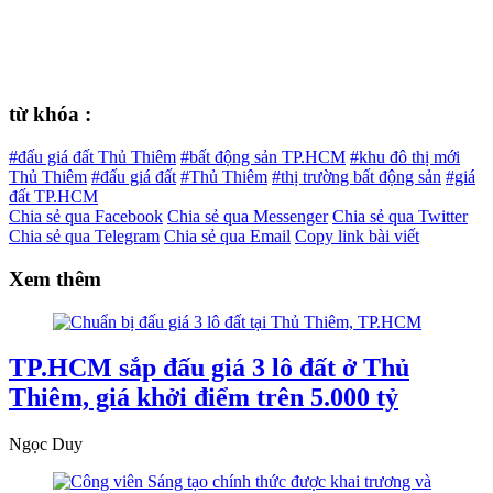
từ khóa :
#đấu giá đất Thủ Thiêm
#bất động sản TP.HCM
#khu đô thị mới
Thủ Thiêm
#đấu giá đất
#Thủ Thiêm
#thị trường bất động sản
#giá
đất TP.HCM
Chia sẻ qua Facebook
Chia sẻ qua Messenger
Chia sẻ qua Twitter
Chia sẻ qua Telegram
Chia sẻ qua Email
Copy link bài viết
Xem thêm
TP.HCM sắp đấu giá 3 lô đất ở Thủ
Thiêm, giá khởi điểm trên 5.000 tỷ
Ngọc Duy