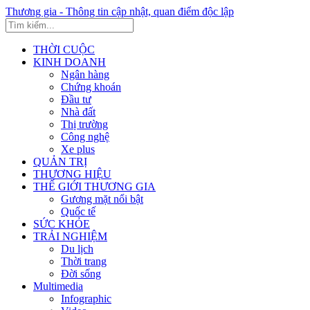
Thương gia - Thông tin cập nhật, quan điểm độc lập
THỜI CUỘC
KINH DOANH
Ngân hàng
Chứng khoán
Đầu tư
Nhà đất
Thị trường
Công nghệ
Xe plus
QUẢN TRỊ
THƯƠNG HIỆU
THẾ GIỚI THƯƠNG GIA
Gương mặt nổi bật
Quốc tế
SỨC KHỎE
TRẢI NGHIỆM
Du lịch
Thời trang
Đời sống
Multimedia
Infographic