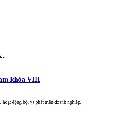
25…
am khóa VIII
oạt động hội và phát triển doanh nghiệp...