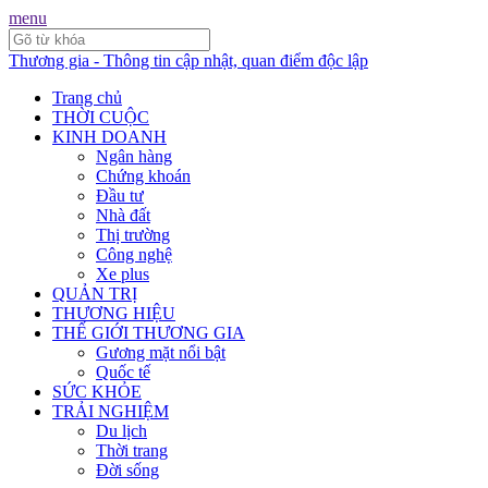
menu
Thương gia - Thông tin cập nhật, quan điểm độc lập
Trang chủ
THỜI CUỘC
KINH DOANH
Ngân hàng
Chứng khoán
Đầu tư
Nhà đất
Thị trường
Công nghệ
Xe plus
QUẢN TRỊ
THƯƠNG HIỆU
THẾ GIỚI THƯƠNG GIA
Gương mặt nổi bật
Quốc tế
SỨC KHỎE
TRẢI NGHIỆM
Du lịch
Thời trang
Đời sống