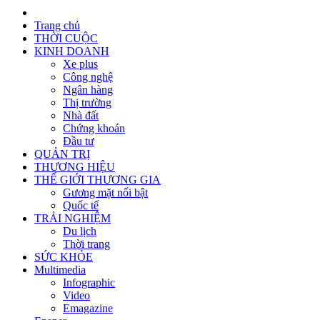
Trang chủ
THỜI CUỘC
KINH DOANH
Xe plus
Công nghệ
Ngân hàng
Thị trường
Nhà đất
Chứng khoán
Đầu tư
QUẢN TRỊ
THƯƠNG HIỆU
THẾ GIỚI THƯƠNG GIA
Gương mặt nổi bật
Quốc tế
TRẢI NGHIỆM
Du lịch
Thời trang
SỨC KHỎE
Multimedia
Infographic
Video
Emagazine