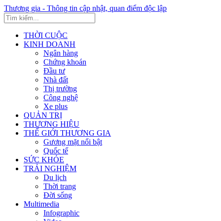
Thương gia - Thông tin cập nhật, quan điểm độc lập
THỜI CUỘC
KINH DOANH
Ngân hàng
Chứng khoán
Đầu tư
Nhà đất
Thị trường
Công nghệ
Xe plus
QUẢN TRỊ
THƯƠNG HIỆU
THẾ GIỚI THƯƠNG GIA
Gương mặt nổi bật
Quốc tế
SỨC KHỎE
TRẢI NGHIỆM
Du lịch
Thời trang
Đời sống
Multimedia
Infographic