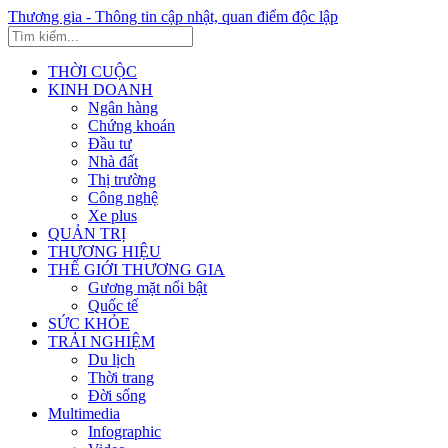
Thương gia - Thông tin cập nhật, quan điểm độc lập
THỜI CUỘC
KINH DOANH
Ngân hàng
Chứng khoán
Đầu tư
Nhà đất
Thị trường
Công nghệ
Xe plus
QUẢN TRỊ
THƯƠNG HIỆU
THẾ GIỚI THƯƠNG GIA
Gương mặt nổi bật
Quốc tế
SỨC KHỎE
TRẢI NGHIỆM
Du lịch
Thời trang
Đời sống
Multimedia
Infographic