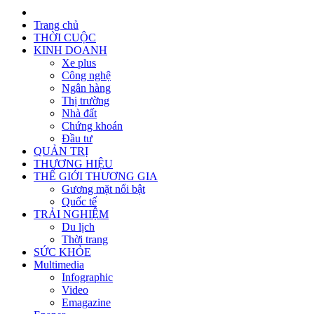
Trang chủ
THỜI CUỘC
KINH DOANH
Xe plus
Công nghệ
Ngân hàng
Thị trường
Nhà đất
Chứng khoán
Đầu tư
QUẢN TRỊ
THƯƠNG HIỆU
THẾ GIỚI THƯƠNG GIA
Gương mặt nổi bật
Quốc tế
TRẢI NGHIỆM
Du lịch
Thời trang
SỨC KHỎE
Multimedia
Infographic
Video
Emagazine