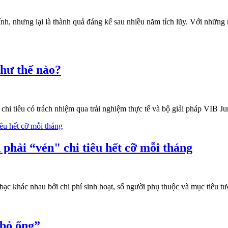
ính, nhưng lại là thành quả đáng kể sau nhiều năm tích lũy. Với những n
như thế nào?
à chi tiêu có trách nhiệm qua trải nghiệm thực tế và bộ giải pháp VIB Ju
 phải “vén" chi tiêu hết cỡ mỗi tháng
bạc khác nhau bởi chi phí sinh hoạt, số người phụ thuộc và mục tiêu 
“bỏ ống”