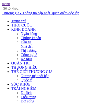
menu
Thương gia - Thông tin cập nhật, quan điểm độc lập
Trang chủ
THỜI CUỘC
KINH DOANH
Ngân hàng
Chứng khoán
Đầu tư
Nhà đất
Thị trường
Công nghệ
Xe plus
QUẢN TRỊ
THƯƠNG HIỆU
THẾ GIỚI THƯƠNG GIA
Gương mặt nổi bật
Quốc tế
SỨC KHỎE
TRẢI NGHIỆM
Du lịch
Thời trang
Đời sống