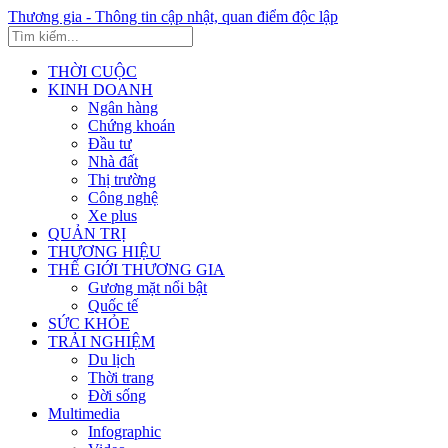
Thương gia - Thông tin cập nhật, quan điểm độc lập
THỜI CUỘC
KINH DOANH
Ngân hàng
Chứng khoán
Đầu tư
Nhà đất
Thị trường
Công nghệ
Xe plus
QUẢN TRỊ
THƯƠNG HIỆU
THẾ GIỚI THƯƠNG GIA
Gương mặt nổi bật
Quốc tế
SỨC KHỎE
TRẢI NGHIỆM
Du lịch
Thời trang
Đời sống
Multimedia
Infographic