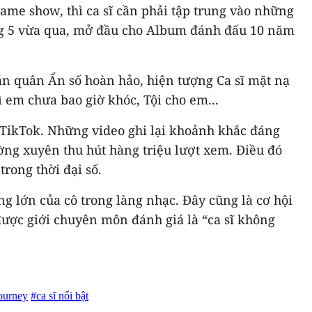
game show, thì ca sĩ cần phải tập trung vào những
áng 5 vừa qua, mở đầu cho Album đánh đấu 10 năm
n quân Ẩn số hoàn hảo, hiện tượng Ca sĩ mặt nạ
ì em chưa bao giờ khóc, Tội cho em...
n TikTok. Những video ghi lại khoảnh khắc đáng
ường xuyên thu hút hàng triệu lượt xem. Điều đó
rong thời đại số.
g lớn của cô trong làng nhạc. Đây cũng là cơ hội
được giới chuyên môn đánh giá là “ca sĩ không
ourney
#ca sĩ nổi bật