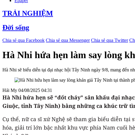
Epaper
TRẢI NGHIỆM
Đời sống
Chia sẻ qua Facebook
Chia sẻ qua Messenger
Chia sẻ qua Twitter
Ch
Hà Nhi hứa hẹn làm say lòng kh
Hà Nhi sẽ biểu diễn tại đại nhạc hội Tây Ninh ngày 9/8, mang đến nh
Hải My
04/08/2025 04:31
Hà Nhi hứa hẹn sẽ “đốt cháy” sân khấu đại nhạc 
Giuộc, tỉnh Tây Ninh) bằng những ca khúc trữ tì
Cụ thể, nữ ca sĩ xứ Nghệ sẽ tham gia biểu diễn t
hóa, giải trí lớn bậc nhất khu vực phía Nam cuối