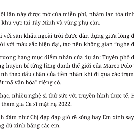
ội lần này được mở cửa miễn phí, nhằm lan tỏa tinh t
 khu vực tại Tây Ninh và vùng phụ cận.
i với sân khấu ngoài trời được dàn dựng giữa lòng đ
i với màu sắc hiện đại, tạo nên không gian “nghe đã
trương hạng mục điểm nhấn của dự án: Tuyến phố đi
uyền bí từng lừng danh thế giới của Marco Polo vào
nh theo dấu chân của tiền nhân khi đi qua các trạ
t mã văn hóa” riêng có.
ạc, nhiều nghệ sĩ thử sức với truyền hình thực tế, 
tham gia Ca sĩ mặt nạ 2022.
nh đám như Chị đẹp đạp gió rẽ sóng hay Em xinh say 
ng đủ xinh bằng các em.