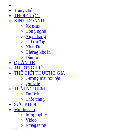
Trang chủ
THỜI CUỘC
KINH DOANH
Xe plus
Công nghệ
Ngân hàng
Thị trường
Nhà đất
Chứng khoán
Đầu tư
QUẢN TRỊ
THƯƠNG HIỆU
THẾ GIỚI THƯƠNG GIA
Gương mặt nổi bật
Quốc tế
TRẢI NGHIỆM
Du lịch
Thời trang
SỨC KHỎE
Multimedia
Infographic
Video
Emagazine