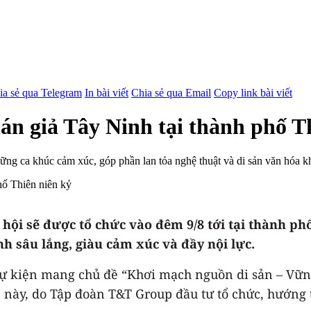
ia sẻ qua Telegram
In bài viết
Chia sẻ qua Email
Copy link bài viết
án giả Tây Ninh tại thành phố T
ững ca khúc cảm xúc, góp phần lan tỏa nghệ thuật và di sản văn hóa kh
hội sẽ được tổ chức vào đêm 9/8 tới tại thành ph
nh sâu lắng, giàu cảm xúc và đầy nội lực.
ại sự kiện mang chủ đề “Khơi mạch nguồn di sản – V
 hè này, do Tập đoàn T&T Group đầu tư tổ chức, hướ