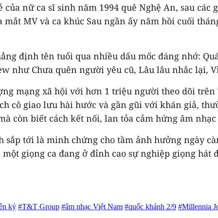
sẻ của nữ ca sĩ sinh năm 1994 quê Nghệ An, sau các 
 ra mắt MV và ca khúc Sau ngần ấy năm hồi cuối th
hẳng định tên tuổi qua nhiều dấu mốc đáng nhớ: Quá
iew như Chưa quên người yêu cũ, Lâu lâu nhắc lại, V
ượng mạng xã hội với hơn 1 triệu người theo dõi trê
h cô giao lưu hài hước và gần gũi với khán giả, th
à còn biết cách kết nối, lan tỏa cảm hứng âm nhạc t
nh sắp tới là minh chứng cho tầm ảnh hưởng ngày càn
 một giọng ca đang ở đỉnh cao sự nghiệp giọng hát 
ên kỷ
#T&T Group
#âm nhạc Việt Nam
#quốc khánh 2/9
#Millennia J