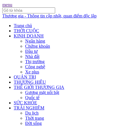
menu
Thương gia - Thông tin cập nhật, quan điểm độc lập
Trang chủ
THỜI CUỘC
KINH DOANH
Ngân hàng
Chứng khoán
Đầu tư
Nhà đất
Thị trường
Công nghệ
Xe plus
QUẢN TRỊ
THƯƠNG HIỆU
THẾ GIỚI THƯƠNG GIA
Gương mặt nổi bật
Quốc tế
SỨC KHỎE
TRẢI NGHIỆM
Du lịch
Thời trang
Đời sống