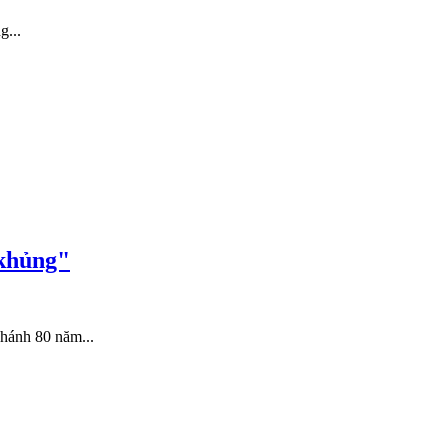
g...
"khủng"
hánh 80 năm...