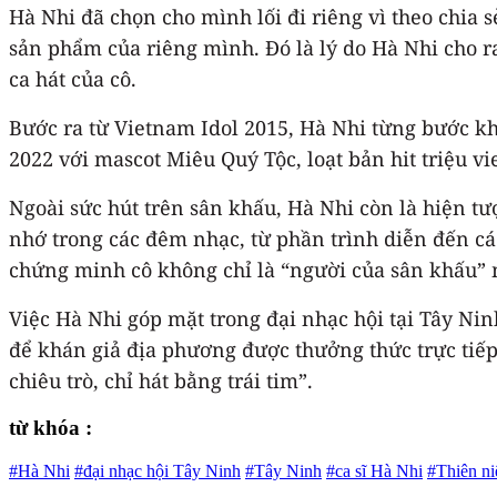
Hà Nhi đã chọn cho mình lối đi riêng vì theo chia 
sản phẩm của riêng mình. Đó là lý do Hà Nhi cho
ca hát của cô.
Bước ra từ Vietnam Idol 2015, Hà Nhi từng bước k
2022 với mascot Miêu Quý Tộc, loạt bản hit triệu v
Ngoài sức hút trên sân khấu, Hà Nhi còn là hiện t
nhớ trong các đêm nhạc, từ phần trình diễn đến các
chứng minh cô không chỉ là “người của sân khấu” m
Việc Hà Nhi góp mặt trong đại nhạc hội tại Tây Ni
để khán giả địa phương được thưởng thức trực tiếp
chiêu trò, chỉ hát bằng trái tim”.
từ khóa :
#Hà Nhi
#đại nhạc hội Tây Ninh
#Tây Ninh
#ca sĩ Hà Nhi
#Thiên ni