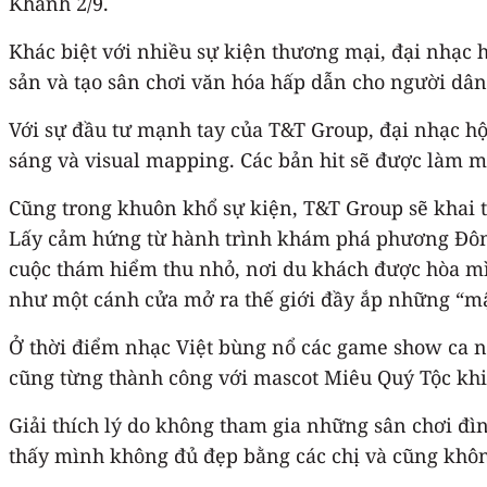
Khánh 2/9.
Khác biệt với nhiều sự kiện thương mại, đại nhạc h
sản và tạo sân chơi văn hóa hấp dẫn cho người dân
Với sự đầu tư mạnh tay của T&T Group, đại nhạc hộ
sáng và visual mapping. Các bản hit sẽ được làm mớ
Cũng trong khuôn khổ sự kiện, T&T Group sẽ khai 
Lấy cảm hứng từ hành trình khám phá phương Đông h
cuộc thám hiểm thu nhỏ, nơi du khách được hòa mì
như một cánh cửa mở ra thế giới đầy ắp những “mậ
Ở thời điểm nhạc Việt bùng nổ các game show ca nh
cũng từng thành công với mascot Miêu Quý Tộc khi 
Giải thích lý do không tham gia những sân chơi đì
thấy mình không đủ đẹp bằng các chị và cũng khô