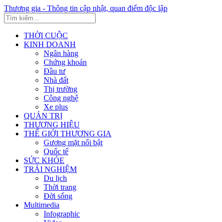
Thương gia - Thông tin cập nhật, quan điểm độc lập
THỜI CUỘC
KINH DOANH
Ngân hàng
Chứng khoán
Đầu tư
Nhà đất
Thị trường
Công nghệ
Xe plus
QUẢN TRỊ
THƯƠNG HIỆU
THẾ GIỚI THƯƠNG GIA
Gương mặt nổi bật
Quốc tế
SỨC KHỎE
TRẢI NGHIỆM
Du lịch
Thời trang
Đời sống
Multimedia
Infographic