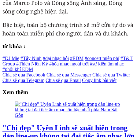
của Marco Polo và Dòng sông Ánh sáng, Dòng
sông công nghệ hiện đại.
Đặc biệt, toàn bộ chương trình sẽ mở cửa tự do và
hoàn toàn miễn phí cho người dân và du khách.
từ khóa :
#DJ Mie
#Tây Ninh
#đại nhạc hội
#EDM
#concert miễn phí
#T&T
Group
#Thiên Niên Kỷ
#hòa nhạc ngoài trời
#sự kiện âm nhạc
#phối khí EDM
Chia sẻ qua Facebook
Chia sẻ qua Messenger
Chia sẻ qua Twitter
Chia sẻ qua Telegram
Chia sẻ qua Email
Copy link bài viết
Xem thêm
"Chị đẹp" Uyên Linh sẽ xuất hiện trong
dàn line-up khủng tại đại tiệc âm nhạc lớn