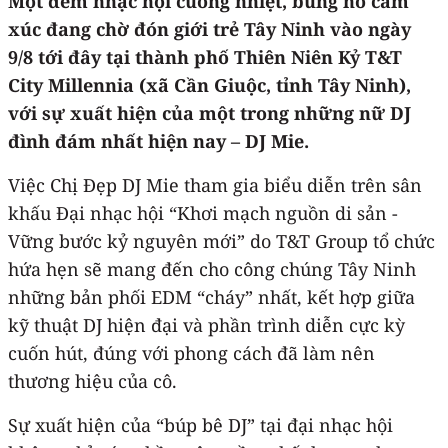
Một đêm nhạc hội cuồng nhiệt, bùng nổ cảm
xúc đang chờ đón giới trẻ Tây Ninh vào ngày
9/8 tới đây tại thành phố Thiên Niên Kỷ T&T
City Millennia (xã Cần Giuộc, tỉnh Tây Ninh),
với sự xuất hiện của một trong những nữ DJ
đình đám nhất hiện nay – DJ Mie.
Việc Chị Đẹp DJ Mie tham gia biểu diễn trên sân
khấu Đại nhạc hội “Khơi mạch nguồn di sản -
Vững bước kỷ nguyên mới” do T&T Group tổ chức
hứa hẹn sẽ mang đến cho công chúng Tây Ninh
những bản phối EDM “cháy” nhất, kết hợp giữa
kỹ thuật DJ hiện đại và phần trình diễn cực kỳ
cuốn hút, đúng với phong cách đã làm nên
thương hiệu của cô.
Sự xuất hiện của “búp bê DJ” tại đại nhạc hội