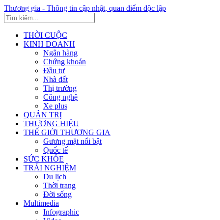
Thương gia - Thông tin cập nhật, quan điểm độc lập
THỜI CUỘC
KINH DOANH
Ngân hàng
Chứng khoán
Đầu tư
Nhà đất
Thị trường
Công nghệ
Xe plus
QUẢN TRỊ
THƯƠNG HIỆU
THẾ GIỚI THƯƠNG GIA
Gương mặt nổi bật
Quốc tế
SỨC KHỎE
TRẢI NGHIỆM
Du lịch
Thời trang
Đời sống
Multimedia
Infographic