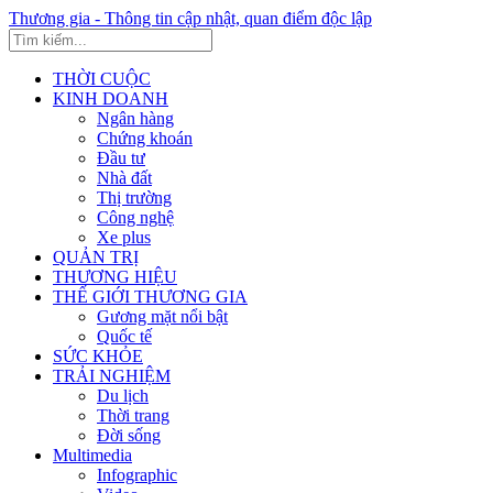
Thương gia - Thông tin cập nhật, quan điểm độc lập
THỜI CUỘC
KINH DOANH
Ngân hàng
Chứng khoán
Đầu tư
Nhà đất
Thị trường
Công nghệ
Xe plus
QUẢN TRỊ
THƯƠNG HIỆU
THẾ GIỚI THƯƠNG GIA
Gương mặt nổi bật
Quốc tế
SỨC KHỎE
TRẢI NGHIỆM
Du lịch
Thời trang
Đời sống
Multimedia
Infographic