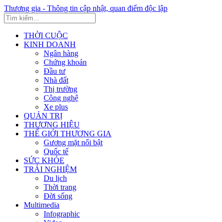
Thương gia - Thông tin cập nhật, quan điểm độc lập
THỜI CUỘC
KINH DOANH
Ngân hàng
Chứng khoán
Đầu tư
Nhà đất
Thị trường
Công nghệ
Xe plus
QUẢN TRỊ
THƯƠNG HIỆU
THẾ GIỚI THƯƠNG GIA
Gương mặt nổi bật
Quốc tế
SỨC KHỎE
TRẢI NGHIỆM
Du lịch
Thời trang
Đời sống
Multimedia
Infographic