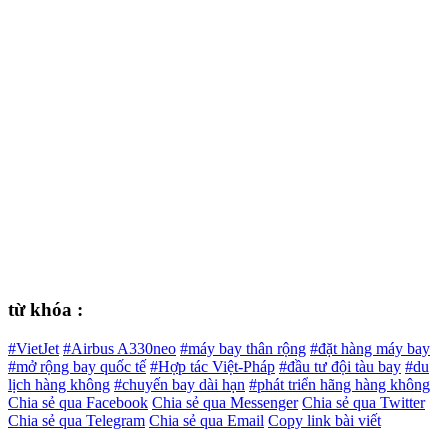
từ khóa :
#VietJet
#Airbus A330neo
#máy bay thân rộng
#đặt hàng máy bay
#mở rộng bay quốc tế
#Hợp tác Việt-Pháp
#đầu tư đội tàu bay
#du
lịch hàng không
#chuyến bay dài hạn
#phát triển hãng hàng không
Chia sẻ qua Facebook
Chia sẻ qua Messenger
Chia sẻ qua Twitter
Chia sẻ qua Telegram
Chia sẻ qua Email
Copy link bài viết