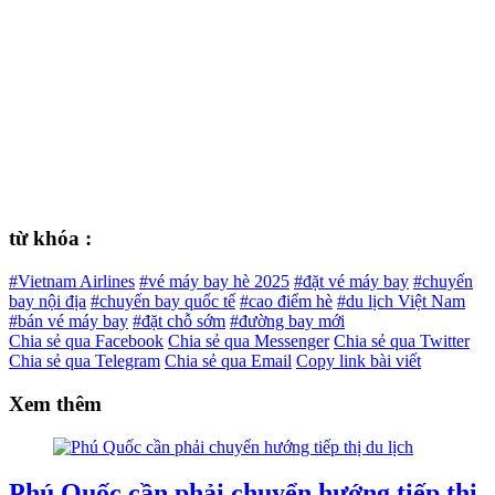
từ khóa :
#Vietnam Airlines
#vé máy bay hè 2025
#đặt vé máy bay
#chuyến
bay nội địa
#chuyến bay quốc tế
#cao điểm hè
#du lịch Việt Nam
#bán vé máy bay
#đặt chỗ sớm
#đường bay mới
Chia sẻ qua Facebook
Chia sẻ qua Messenger
Chia sẻ qua Twitter
Chia sẻ qua Telegram
Chia sẻ qua Email
Copy link bài viết
Xem thêm
Phú Quốc cần phải chuyển hướng tiếp thị