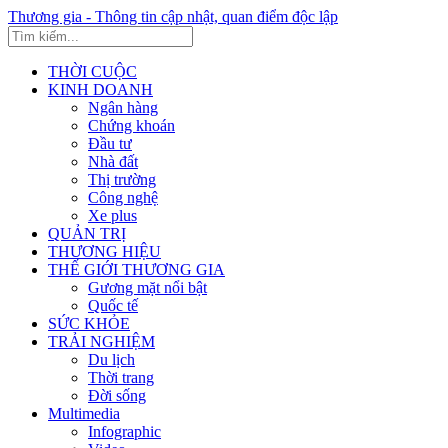
Thương gia - Thông tin cập nhật, quan điểm độc lập
THỜI CUỘC
KINH DOANH
Ngân hàng
Chứng khoán
Đầu tư
Nhà đất
Thị trường
Công nghệ
Xe plus
QUẢN TRỊ
THƯƠNG HIỆU
THẾ GIỚI THƯƠNG GIA
Gương mặt nổi bật
Quốc tế
SỨC KHỎE
TRẢI NGHIỆM
Du lịch
Thời trang
Đời sống
Multimedia
Infographic