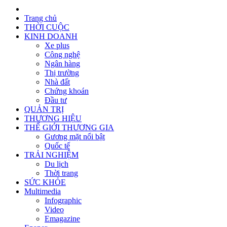
Trang chủ
THỜI CUỘC
KINH DOANH
Xe plus
Công nghệ
Ngân hàng
Thị trường
Nhà đất
Chứng khoán
Đầu tư
QUẢN TRỊ
THƯƠNG HIỆU
THẾ GIỚI THƯƠNG GIA
Gương mặt nổi bật
Quốc tế
TRẢI NGHIỆM
Du lịch
Thời trang
SỨC KHỎE
Multimedia
Infographic
Video
Emagazine