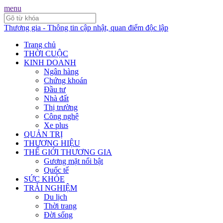
menu
Thương gia - Thông tin cập nhật, quan điểm độc lập
Trang chủ
THỜI CUỘC
KINH DOANH
Ngân hàng
Chứng khoán
Đầu tư
Nhà đất
Thị trường
Công nghệ
Xe plus
QUẢN TRỊ
THƯƠNG HIỆU
THẾ GIỚI THƯƠNG GIA
Gương mặt nổi bật
Quốc tế
SỨC KHỎE
TRẢI NGHIỆM
Du lịch
Thời trang
Đời sống