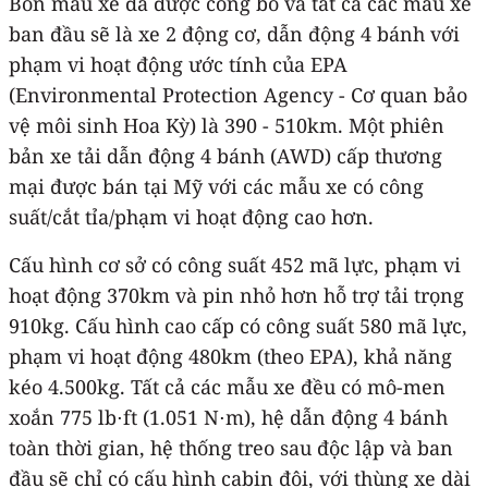
Bốn mẫu xe đã được công bố và tất cả các mẫu xe
ban đầu sẽ là xe 2 động cơ, dẫn động 4 bánh với
phạm vi hoạt động ước tính của EPA
(Environmental Protection Agency - Cơ quan bảo
vệ môi sinh Hoa Kỳ) là 390 - 510km. Một phiên
bản xe tải dẫn động 4 bánh (AWD) cấp thương
mại được bán tại Mỹ với các mẫu xe có công
suất/cắt tỉa/phạm vi hoạt động cao hơn.
Cấu hình cơ sở có công suất 452 mã lực, phạm vi
hoạt động 370km và pin nhỏ hơn hỗ trợ tải trọng
910kg. Cấu hình cao cấp có công suất 580 mã lực,
phạm vi hoạt động 480km (theo EPA), khả năng
kéo 4.500kg. Tất cả các mẫu xe đều có mô-men
xoắn 775 lb⋅ft (1.051 N⋅m), hệ dẫn động 4 bánh
toàn thời gian, hệ thống treo sau độc lập và ban
đầu sẽ chỉ có cấu hình cabin đôi, với thùng xe dài