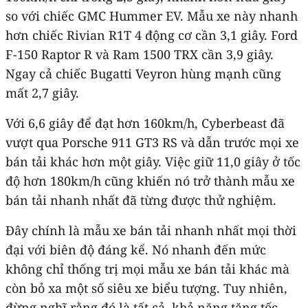
so với chiếc GMC Hummer EV. Mẫu xe này nhanh
hơn chiếc Rivian R1T 4 động cơ cần 3,1 giây. Ford
F-150 Raptor R và Ram 1500 TRX cần 3,9 giây.
Ngay cả chiếc Bugatti Veyron hùng mạnh cũng
mất 2,7 giây.
Với 6,6 giây để đạt hơn 160km/h, Cyberbeast đã
vượt qua Porsche 911 GT3 RS và dẫn trước mọi xe
bán tải khác hơn một giây. Việc giữ 11,0 giây ở tốc
độ hơn 180km/h cũng khiến nó trở thành mẫu xe
bán tải nhanh nhất đã từng được thử nghiệm.
Đây chính là mẫu xe bán tải nhanh nhất mọi thời
đại với biên độ đáng kể. Nó nhanh đến mức
không chỉ thống trị mọi mẫu xe bán tải khác mà
còn bỏ xa một số siêu xe biểu tượng. Tuy nhiên,
đừng nghĩ rằng đó là tất cả, khả năng tăng tốc