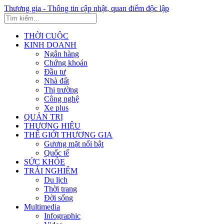
Thương gia - Thông tin cập nhật, quan điểm độc lập
THỜI CUỘC
KINH DOANH
Ngân hàng
Chứng khoán
Đầu tư
Nhà đất
Thị trường
Công nghệ
Xe plus
QUẢN TRỊ
THƯƠNG HIỆU
THẾ GIỚI THƯƠNG GIA
Gương mặt nổi bật
Quốc tế
SỨC KHỎE
TRẢI NGHIỆM
Du lịch
Thời trang
Đời sống
Multimedia
Infographic