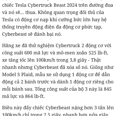
chiếc Tesla Cybertruck Beast 2024 trên đường đua
và nó sẽ... thua. Không quan trọng đối thủ của
Tesla có động cơ nạp khí cưỡng bức lớn hay hệ
thống truyền động điện đa động cơ phức tạp,
Cyberbeast sẽ đánh bại nó.
Hãng xe đã thử nghiệm Cybertruck 2 động cơ với
công suất 600 mã lực và mô-men xoắn 525 lb-ft,
xe tăng tốc lên 100km/h trong 3,8 giây - Thật
nhanh nhưng Cyberbeast đã xóa sổ nó. Giống như
Model S Plaid, mẫu xe sử dụng 1 động cơ để dẫn
động cả 2 bánh trước và dành 1 động cơ riêng cho
mỗi bánh sau. Tổng công suất của bộ 3 này là 845
mã lực và 864 lb-ft.
Điều này đẩy chiếc Cyberbeast nặng hơn 3 tấn lên
100km/h chỉ trong 2,5 giây, nhanh hơn nửa giây