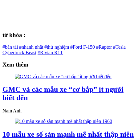
từ khóa :
#bán tải
#nhanh nhất
#thử nghiệm
#Ford F-150
#Raptor
#Tesla
Cybertruck Beast
#Rivian R1T
Xem thêm
GMC và các mẫu xe “cơ bắp” ít người
biết đến
Nam Anh
10 mẫu xe số sàn mạnh mẽ nhất thập niên