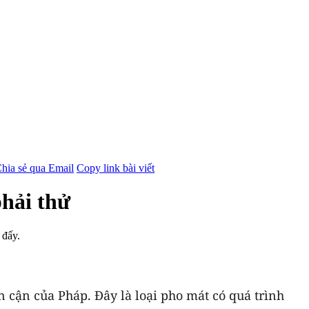
hia sẻ qua Email
Copy link bài viết
phải thử
 đấy.
n cận của Pháp. Đây là loại pho mát có quá trình