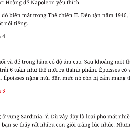
ợc Hoàng đế Napoleon yêu thích.
 đó biến mất trong Thế chiến II. Đến tận năm 1946, 
t nổi tiếng.
uối và để trong hầm có độ ẩm cao. Sau khoảng một 
rải 6 tuần như thế mới ra thành phẩm. Époisses có 
ửi. Époisses nặng mùi đến mức nó còn bị cấm mang t
 ở vùng Sardinia, Ý. Dù vậy đây là loại pho mát nhi
bạn sẽ thấy rất nhiều con giòi trắng lúc nhúc. Nhưn