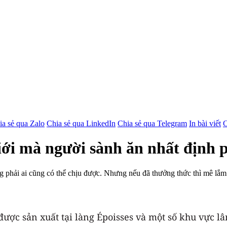
ia sẻ qua Zalo
Chia sẻ qua LinkedIn
Chia sẻ qua Telegram
In bài viết
C
iới mà người sành ăn nhất định 
g phải ai cũng có thể chịu được. Nhưng nếu đã thưởng thức thì mê lắm
được sản xuất tại làng Époisses và một số khu vực lâ