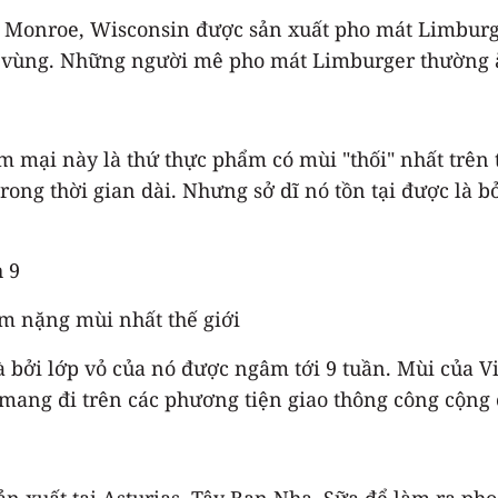
ại Monroe, Wisconsin được sản xuất pho mát Limbur
 vùng. Những người mê pho mát Limburger thường ăn
 mại này là thứ thực phẩm có mùi "thối" nhất trên t
trong thời gian dài. Nhưng sở dĩ nó tồn tại được là
m nặng mùi nhất thế giới
à bởi lớp vỏ của nó được ngâm tới 9 tuần. Mùi của V
mang đi trên các phương tiện giao thông công cộng 
ản xuất tại Asturias, Tây Ban Nha. Sữa để làm ra ph