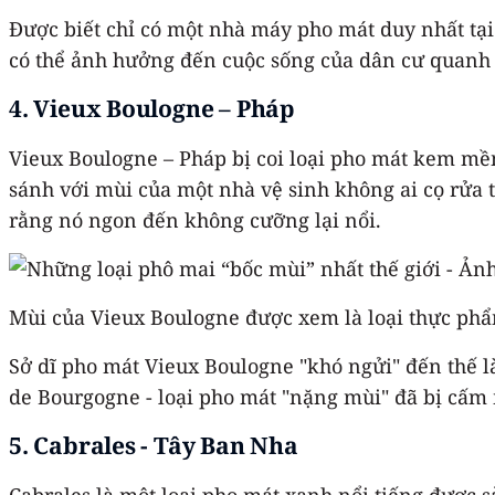
Được biết chỉ có một nhà máy pho mát duy nhất t
có thể ảnh hưởng đến cuộc sống của dân cư quanh
4. Vieux Boulogne – Pháp
Vieux Boulogne – Pháp bị coi loại pho mát kem mềm
sánh với mùi của một nhà vệ sinh không ai cọ rửa 
rằng nó ngon đến không cưỡng lại nổi.
Mùi của Vieux Boulogne được xem là loại thực phẩ
Sở dĩ pho mát Vieux Boulogne "khó ngửi" đến thế l
de Bourgogne - loại pho mát "nặng mùi" đã bị cấm 
5. Cabrales - Tây Ban Nha
Cabrales là một loại pho mát xanh nổi tiếng được s