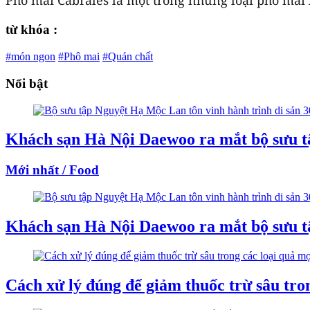
từ khóa :
#món ngon
#Phô mai
#Quán chất
Nổi bật
Khách sạn Hà Nội Daewoo ra mắt bộ sưu t
Mới nhất / Food
Khách sạn Hà Nội Daewoo ra mắt bộ sưu t
Cách xử lý đúng để giảm thuốc trừ sâu tr