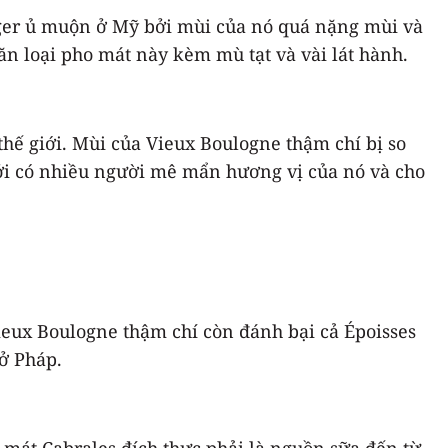
ger ủ muộn ở Mỹ bởi mùi của nó quá nặng mùi và
 loại pho mát này kèm mù tạt và vài lát hành.
hế giới. Mùi của Vieux Boulogne thậm chí bị so
 bởi có nhiều người mê mẩn hương vị của nó và cho
ieux Boulogne thậm chí còn đánh bại cả Époisses
ở Pháp.
o mát Cabrales đích thực phải là nguồn sữa đến từ