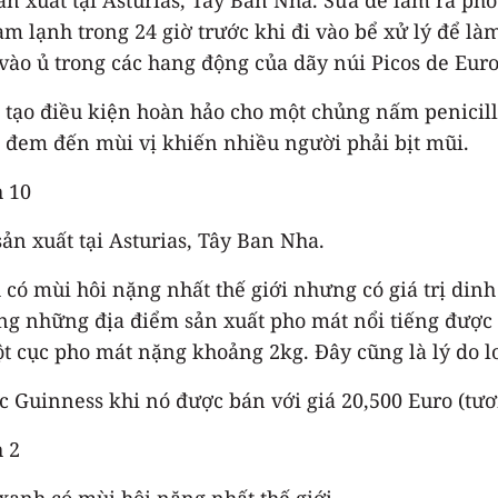
làm lạnh trong 24 giờ trước khi đi vào bể xử lý để là
vào ủ trong các hang động của dãy núi Picos de Eur
 tạo điều kiện hoàn hảo cho một chủng nấm penicil
 đem đến mùi vị khiến nhiều người phải bịt mũi.
ản xuất tại Asturias, Tây Ban Nha.
 có mùi hôi nặng nhất thế giới nhưng có giá trị din
rong những địa điểm sản xuất pho mát nổi tiếng được
ột cục pho mát nặng khoảng 2kg. Đây cũng là lý do l
 Guinness khi nó được bán với giá 20,500 Euro (tươ
xanh có mùi hôi nặng nhất thế giới.