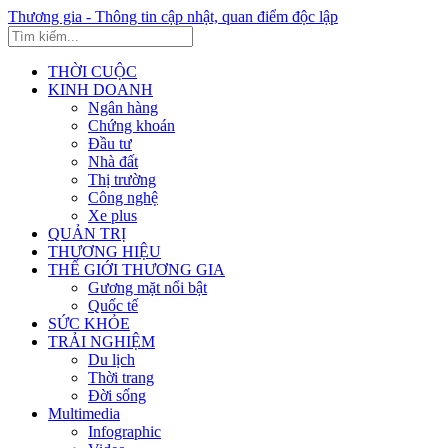
Thương gia - Thông tin cập nhật, quan điểm độc lập
THỜI CUỘC
KINH DOANH
Ngân hàng
Chứng khoán
Đầu tư
Nhà đất
Thị trường
Công nghệ
Xe plus
QUẢN TRỊ
THƯƠNG HIỆU
THẾ GIỚI THƯƠNG GIA
Gương mặt nổi bật
Quốc tế
SỨC KHỎE
TRẢI NGHIỆM
Du lịch
Thời trang
Đời sống
Multimedia
Infographic