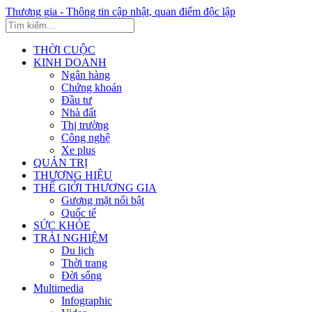
Thương gia - Thông tin cập nhật, quan điểm độc lập
THỜI CUỘC
KINH DOANH
Ngân hàng
Chứng khoán
Đầu tư
Nhà đất
Thị trường
Công nghệ
Xe plus
QUẢN TRỊ
THƯƠNG HIỆU
THẾ GIỚI THƯƠNG GIA
Gương mặt nổi bật
Quốc tế
SỨC KHỎE
TRẢI NGHIỆM
Du lịch
Thời trang
Đời sống
Multimedia
Infographic