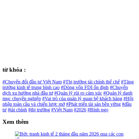
từ khóa :
#Chuyển đổi đầu tư Việt Nam
#Thị trường tài chính thể chế
#Tăng
trưởng kinh tế trung bình cao
#Dòng vốn FDI ổn định
#Chuyển
dịch xu hướng nhà đầu tư
#Quản lý rủi ro cảm xúc
#Quản lý danh
mục chuyên nghiệp
#Vai trò của quản lý quan hệ khách hàng
#Hội
nhập toàn cầu và chiến lược mở
#Phát triển tài sản bền vững
#đầu
tư
#tài chính
#thị trường
#Việt Nam
#2026
#Bính ngọ
Xem thêm