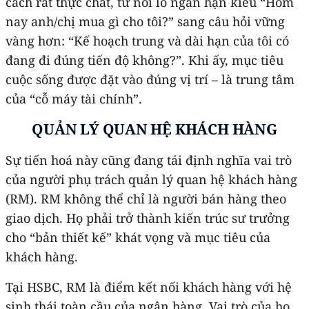
cách rất thực chất, từ nỗi lo ngắn hạn kiểu “Hôm
nay anh/chị mua gì cho tôi?” sang câu hỏi vững
vàng hơn: “Kế hoạch trung và dài hạn của tôi có
đang đi đúng tiến độ không?”. Khi ấy, mục tiêu
cuộc sống được đặt vào đúng vị trí – là trung tâm
của “cỗ máy tài chính”.
QUẢN LÝ QUAN HỆ KHÁCH HÀNG
Sự tiến hoá này cũng đang tái định nghĩa vai trò
của người phụ trách quản lý quan hệ khách hàng
(RM). RM không thể chỉ là người bán hàng theo
giao dịch. Họ phải trở thành kiến trúc sư trưởng
cho “bản thiết kế” khát vọng và mục tiêu của
khách hàng.
Tại HSBC, RM là điểm kết nối khách hàng với hệ
sinh thái toàn cầu của ngân hàng. Vai trò của họ