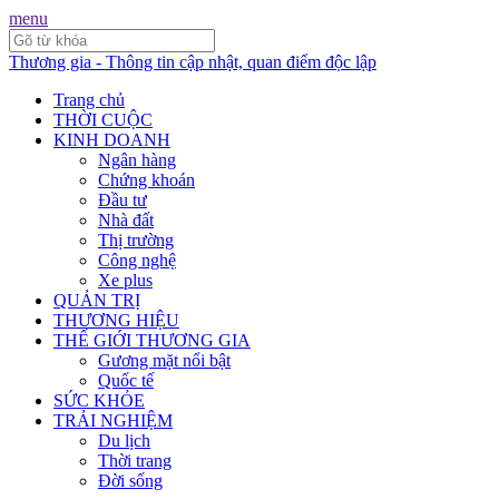
menu
Thương gia - Thông tin cập nhật, quan điểm độc lập
Trang chủ
THỜI CUỘC
KINH DOANH
Ngân hàng
Chứng khoán
Đầu tư
Nhà đất
Thị trường
Công nghệ
Xe plus
QUẢN TRỊ
THƯƠNG HIỆU
THẾ GIỚI THƯƠNG GIA
Gương mặt nổi bật
Quốc tế
SỨC KHỎE
TRẢI NGHIỆM
Du lịch
Thời trang
Đời sống