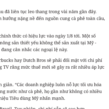
u đã liên tục leo thang trong vài năm gần đây.
ảnh hưởng nặng nề đến nguồn cung cà phê toàn cầu,
ính thức có hiệu lực vào ngày 1/8 tới. Một số
ông sản thiết yếu không thể sản xuất tại Mỹ -
 đang cân nhắc các ngoại lệ này.
bucks hay Dutch Bros sẽ phải đối mặt với chi phí
g TV rằng mức thuế mới sẽ gây ra rất nhiều áp lực
n giản. “Các doanh nghiệp luôn nỗ lực tối ưu hóa
ong nước như cà phê, họ gần như không có nhiều
g hiệu Tiêu dùng Mỹ nhấn mạnh.
razil. Tuy nhiên, chi phí vẫn sẽ cao hơn.