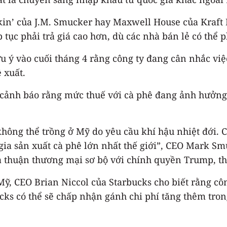
kin’ của J.M. Smucker hay Maxwell House của Kraft 
 tục phải trả giá cao hơn, dù các nhà bán lẻ có thể 
 ý vào cuối tháng 4 rằng công ty đang cân nhắc việ
 xuất.
cảnh báo rằng mức thuế với cà phê đang ảnh hưởng t
hông thể trồng ở Mỹ do yêu cầu khí hậu nhiệt đới. 
 gia sản xuất cà phê lớn nhất thế giới”, CEO Mark S
a thuận thương mại sơ bộ với chính quyền Trump, t
 Mỹ, CEO Brian Niccol của Starbucks cho biết rằng c
cks có thể sẽ chấp nhận gánh chi phí tăng thêm tron