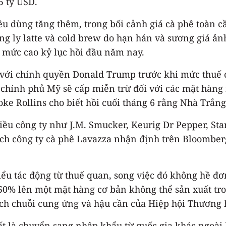
5 tỷ USD.
êu dùng tăng thêm, trong bối cảnh giá cà phê toàn cầ
ng ly latte và cold brew do hạn hán và sương giá 
ạt mức cao kỷ lục hồi đầu năm nay.
 với chính quyền Donald Trump trước khi mức thuế ch
ính phủ Mỹ sẽ cấp miễn trừ đối với các mặt hàng n
ke Rollins cho biết hồi cuối tháng 6 rằng Nhà Trắng
ều công ty như J.M. Smucker, Keurig Dr Pepper, Star
ịch công ty cà phê Lavazza nhận định trên Bloomber
iểu tác động từ thuế quan, song việc đó không hề đơ
50% lên một mặt hàng cơ bản không thể sản xuất tr
rách chuỗi cung ứng và hậu cần của Hiệp hội Thươn
t là chuyển sang nhập khẩu từ quốc gia khác ngoài B