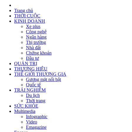
Trang chủ
THỜI CUỘC
KINH DOANH
Xe plus
Công nghệ
Ngân hàng
Thị trường
Nhà đất
Chứng khoán
Đầu tư
QUẢN TRỊ
THƯƠNG HIỆU
THẾ GIỚI THƯƠNG GIA
Gương mặt nổi bật
Quốc tế
TRẢI NGHIỆM
Du lịch
Thời trang
SỨC KHỎE
Multimedia
Infographic
Video
Emagazine