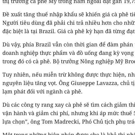
thị trường cà phê Mỹ trong năm ngoái đạt gần 19,7
Đề xuất tăng thuế nhập khẩu sẽ khiến giá cà phê ti
Người tiêu dùng đã phải chi trả nhiều hơn cho nhữ
đặc biệt là tại Brazil. Giá cà phê kỳ hạn đã từng đ
Dù vậy, phía Brazil vẫn còn thời gian để đàm phán
doanh nghiệp thực phẩm và đồ uống đang kỳ vọng ch
trong đó có cà phê. Bộ trưởng Nông nghiệp Mỹ Broo
Tuy nhiên, nếu miễn trừ không được thực hiện, nhi
nguyên liệu tăng vọt. Ông Giuseppe Lavazza, chủ t
lạm phát đối với ngành cà phê.
Dù các công ty rang xay cà phê sẽ tìm cách giảm th
vận hành và giảm chi phí, nhưng khi áp mức thuế 
lựa chọn”, ông Tom Madrecki, Phó Chủ tịch phụ t
Một trong những biện pháp được cho là khả thi nhấ