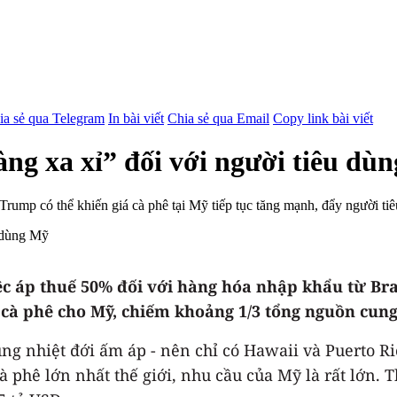
ia sẻ qua Telegram
In bài viết
Chia sẻ qua Email
Copy link bài viết
àng xa xỉ” đối với người tiêu dù
Trump có thể khiến giá cà phê tại Mỹ tiếp tục tăng mạnh, đẩy người t
 áp thuế 50% đối với hàng hóa nhập khẩu từ Braz
ạt cà phê cho Mỹ, chiếm khoảng 1/3 tổng nguồn cun
vùng nhiệt đới ấm áp - nên chỉ có Hawaii và Puerto R
cà phê lớn nhất thế giới, nhu cầu của Mỹ là rất lớn. 