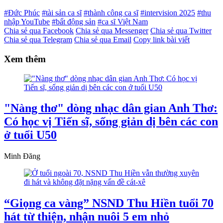
#Đức Phúc
#tài sản ca sĩ
#thành công ca sĩ
#intervision 2025
#thu
nhập YouTube
#bất động sản
#ca sĩ Việt Nam
Chia sẻ qua Facebook
Chia sẻ qua Messenger
Chia sẻ qua Twitter
Chia sẻ qua Telegram
Chia sẻ qua Email
Copy link bài viết
Xem thêm
"Nàng thơ" dòng nhạc dân gian Anh Thơ:
Có học vị Tiến sĩ, sống giản dị bên các con
ở tuổi U50
Minh Đăng
“Giọng ca vàng” NSND Thu Hiền tuổi 70
hát từ thiện, nhận nuôi 5 em nhỏ