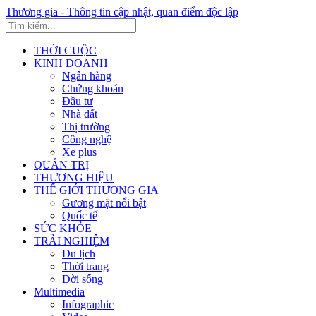
Thương gia - Thông tin cập nhật, quan điểm độc lập
THỜI CUỘC
KINH DOANH
Ngân hàng
Chứng khoán
Đầu tư
Nhà đất
Thị trường
Công nghệ
Xe plus
QUẢN TRỊ
THƯƠNG HIỆU
THẾ GIỚI THƯƠNG GIA
Gương mặt nổi bật
Quốc tế
SỨC KHỎE
TRẢI NGHIỆM
Du lịch
Thời trang
Đời sống
Multimedia
Infographic