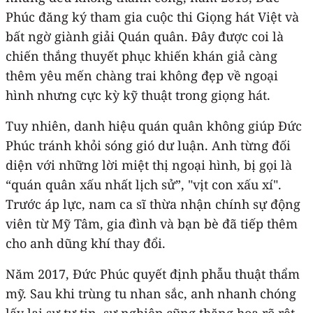
Phúc đăng ký tham gia cuộc thi Giọng hát Việt và
bất ngờ giành giải Quán quân. Đây được coi là
chiến thắng thuyết phục khiến khán giả càng
thêm yêu mến chàng trai không đẹp về ngoại
hình nhưng cực kỳ kỹ thuật trong giọng hát.
Tuy nhiên, danh hiệu quán quân không giúp Đức
Phúc tránh khỏi sóng gió dư luận. Anh từng đối
diện với những lời miệt thị ngoại hình, bị gọi là
“quán quân xấu nhất lịch sử”, "vịt con xấu xí".
Trước áp lực, nam ca sĩ thừa nhận chính sự động
viên từ Mỹ Tâm, gia đình và bạn bè đã tiếp thêm
cho anh dũng khí thay đổi.
Năm 2017, Đức Phúc quyết định phẫu thuật thẩm
mỹ. Sau khi trùng tu nhan sắc, anh nhanh chóng
lấy lại sự tự tin, sự nghiệp cũng thăng hoa rõ rệt.