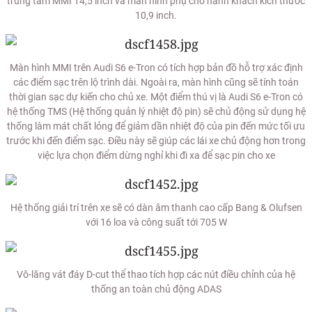
trung tâm MMI 14,5 inch và màn hình phụ cho hành khách kích thước
10,9 inch.
Màn hình MMI trên Audi S6 e-Tron có tích hợp bản đồ hỗ trợ xác định
các điểm sạc trên lộ trình dài. Ngoài ra, màn hình cũng sẽ tính toán
thời gian sạc dự kiến cho chủ xe. Một điểm thú vị là Audi S6 e-Tron có
hệ thống TMS (Hệ thống quản lý nhiệt độ pin) sẽ chủ động sử dụng hệ
thống làm mát chất lỏng để giảm dần nhiệt độ của pin đến mức tối ưu
trước khi đến điểm sạc. Điều này sẽ giúp các lái xe chủ động hơn trong
việc lựa chọn điểm dừng nghỉ khi đi xa để sạc pin cho xe
Hệ thống giải trí trên xe sẽ có dàn âm thanh cao cấp Bang & Olufsen
với 16 loa và công suất tới 705 W
Vô-lăng vát đáy D-cut thể thao tích hợp các nút điều chỉnh của hệ
thống an toàn chủ động ADAS