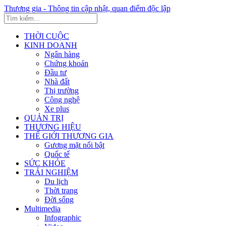
Thương gia - Thông tin cập nhật, quan điểm độc lập
THỜI CUỘC
KINH DOANH
Ngân hàng
Chứng khoán
Đầu tư
Nhà đất
Thị trường
Công nghệ
Xe plus
QUẢN TRỊ
THƯƠNG HIỆU
THẾ GIỚI THƯƠNG GIA
Gương mặt nổi bật
Quốc tế
SỨC KHỎE
TRẢI NGHIỆM
Du lịch
Thời trang
Đời sống
Multimedia
Infographic