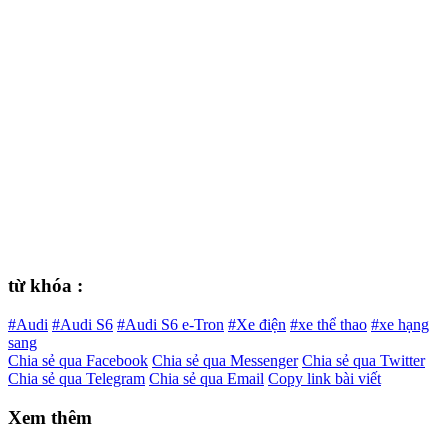
từ khóa :
#Audi
#Audi S6
#Audi S6 e-Tron
#Xe điện
#xe thể thao
#xe hạng
sang
Chia sẻ qua Facebook
Chia sẻ qua Messenger
Chia sẻ qua Twitter
Chia sẻ qua Telegram
Chia sẻ qua Email
Copy link bài viết
Xem thêm