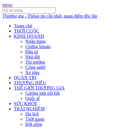
menu
Thương gia - Thông tin cập nhật, quan điểm độc lập
Trang chủ
THỜI CUỘC
KINH DOANH
Ngân hàng
Chứng khoán
Đầu tư
Nhà đất
Thị trường
Công nghệ
Xe plus
QUẢN TRỊ
THƯƠNG HIỆU
THẾ GIỚI THƯƠNG GIA
Gương mặt nổi bật
Quốc tế
SỨC KHỎE
TRẢI NGHIỆM
Du lịch
Thời trang
Đời sống