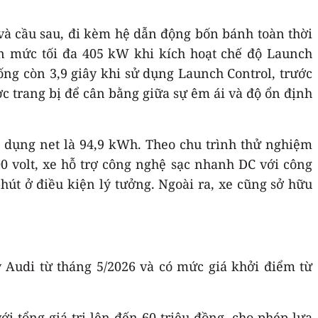
 và cầu sau, đi kèm hệ dẫn động bốn bánh toàn thời
ên mức tối đa 405 kW khi kích hoạt chế độ Launch
ống còn 3,9 giây khi sử dụng Launch Control, trước
ợc trang bị để cân bằng giữa sự êm ái và độ ổn định
dụng net là 94,9 kWh. Theo chu trình thử nghiệm
0 volt, xe hỗ trợ công nghệ sạc nhanh DC với công
hút ở điều kiện lý tưởng. Ngoài ra, xe cũng sở hữu
ý Audi từ tháng 5/2026 và có mức giá khởi điểm từ
i tổng giá trị lên đến 60 triệu đồng, cho phép lựa