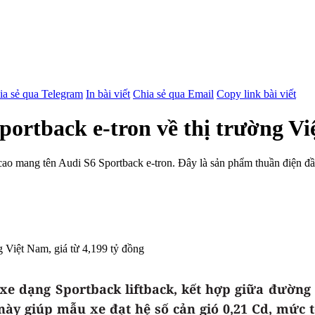
ia sẻ qua Telegram
In bài viết
Chia sẻ qua Email
Copy link bài viết
ortback e-tron về thị trường Việ
 cao mang tên Audi S6 Sportback e-tron. Đây là sản phẩm thuần điện đ
 xe dạng Sportback liftback, kết hợp giữa đường
này giúp mẫu xe đạt hệ số cản gió 0,21 Cd, mức