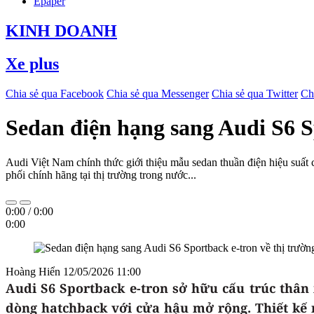
Epaper
KINH DOANH
Xe plus
Chia sẻ qua Facebook
Chia sẻ qua Messenger
Chia sẻ qua Twitter
Ch
Sedan điện hạng sang Audi S6 Sp
Audi Việt Nam chính thức giới thiệu mẫu sedan thuần điện hiệu suất
phối chính hãng tại thị trường trong nước...
0:00
/
0:00
0:00
Hoàng Hiển
12/05/2026 11:00
Audi S6 Sportback e-tron sở hữu cấu trúc thân
dòng hatchback với cửa hậu mở rộng. Thiết kế 