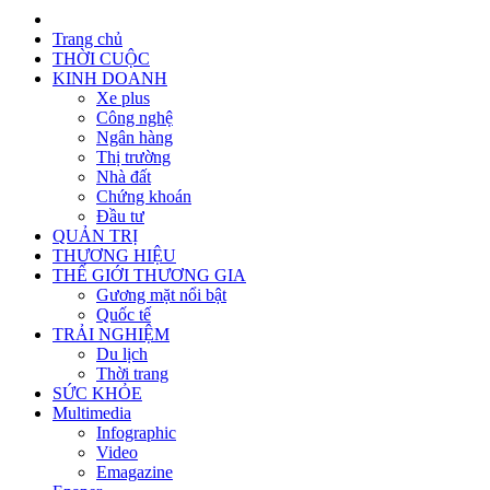
Trang chủ
THỜI CUỘC
KINH DOANH
Xe plus
Công nghệ
Ngân hàng
Thị trường
Nhà đất
Chứng khoán
Đầu tư
QUẢN TRỊ
THƯƠNG HIỆU
THẾ GIỚI THƯƠNG GIA
Gương mặt nổi bật
Quốc tế
TRẢI NGHIỆM
Du lịch
Thời trang
SỨC KHỎE
Multimedia
Infographic
Video
Emagazine