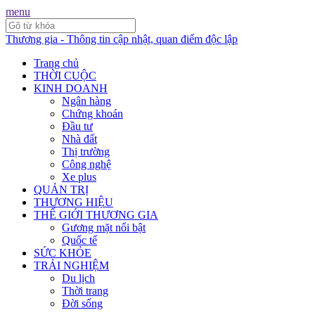
menu
Thương gia - Thông tin cập nhật, quan điểm độc lập
Trang chủ
THỜI CUỘC
KINH DOANH
Ngân hàng
Chứng khoán
Đầu tư
Nhà đất
Thị trường
Công nghệ
Xe plus
QUẢN TRỊ
THƯƠNG HIỆU
THẾ GIỚI THƯƠNG GIA
Gương mặt nổi bật
Quốc tế
SỨC KHỎE
TRẢI NGHIỆM
Du lịch
Thời trang
Đời sống