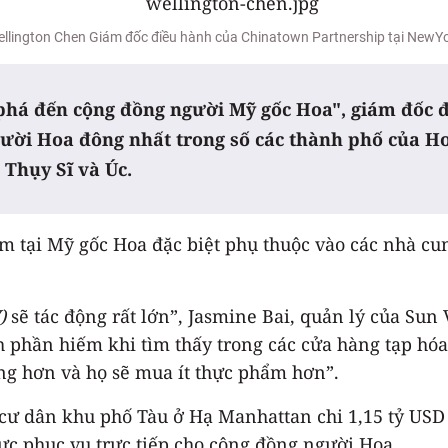
llington Chen Giám đốc điều hành của Chinatown Partnership tại NewY
n phá đến cộng đồng người Mỹ gốc Hoa", giám đốc
người Hoa đông nhất trong số các thành phố của 
 Thụy Sĩ và Úc.
 tại Mỹ gốc Hoa đặc biệt phụ thuộc vào các nhà cung
)
sẽ tác động rất lớn”, Jasmine Bai, quản lý của Sun
hần hiếm khi tìm thấy trong các cửa hàng tạp hóa c
hàng hơn và họ sẽ mua ít thực phẩm hơn”.
ư dân khu phố Tàu ở Hạ Manhattan chi 1,15 tỷ USD 
c phục vụ trực tiếp cho cộng đồng người Hoa.