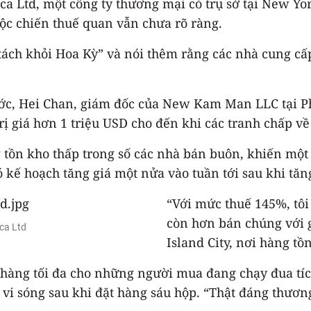
a Ltd, một công ty thương mại có trụ sở tại New Yor
ộc chiến thuế quan vẫn chưa rõ ràng.
 tách khỏi Hoa Kỳ” và nói thêm rằng các nhà cung c
ớc, Hei Chan, giám đốc của New Kam Man LLC tại Ph
 giá hơn 1 triệu USD cho đến khi các tranh chấp về 
 tồn kho thấp trong số các nhà bán buôn, khiến một 
 kế hoạch tăng giá một nửa vào tuần tới sau khi tăn
“Với mức thuế 145%, tô
còn hơn bán chúng với 
ca Ltd
Island City, nơi hàng t
hàng tối đa cho những người mua đang chạy đua tíc
vi sóng sau khi đặt hàng sáu hộp. “Thật đáng thương