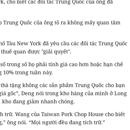
k, cho biết các đối tác Trung Quốc của ông đã
ấp Trung Quốc của ông tỏ ra không mấy quan tâm
ố Tàu New York đã yêu cầu các đối tác Trung Quốc
thuế quan được "giải quyết".
số trong số họ phải tính giá cao hơn hoặc hạn chế
g 10% trong tuần này.
i thà tặng không các sản phẩm Trung Quốc cho bạn
giá gốc”, Deng nói trong kho hàng của mình ở Long
ồn kho đang giảm nhanh chóng.
h trữ. Wang của Taiwan Pork Chop House cho biết
,” ông nói. “Mọi người đều đang tích trữ.”