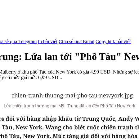
ia sẻ qua Telegram
In bài viết
Chia sẻ qua Email
Copy link bài viết
rung: Lửa lan tới "Phố Tàu" Ne
ố Mulberry ở khu phố Tàu của New York có giá 4,99 USD. Nhưng sự le
này có mức giá mới: 6,99 USD...
Lửa chiến tranh thương mại Mỹ - Trung đã lan đến Phố Tàu New York
% đối với hàng nhập khẩu từ Trung Quốc, Andy W
Tàu, New York. Wang cho biết cuộc chiến tranh t
ố Tàu, New York. Mức tăng giá ​​đối với hàng hó