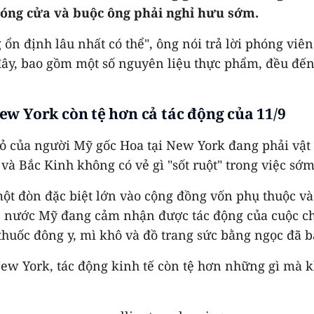
óng cửa và buộc ông phải nghỉ hưu sớm.
ộng ổn định lâu nhất có thể", ông nói trả lời phóng v
đây, bao gồm một số nguyên liệu thực phẩm, đều đế
w York còn tệ hơn cả tác động của 11/9
 của người Mỹ gốc Hoa tại New York đang phải vật 
 và Bắc Kinh không có vẻ gì "sốt ruột" trong việc sớ
ột đòn đặc biệt lớn vào cộng đồng vốn phụ thuộc và
p nước Mỹ đang cảm nhận được tác động của cuộc chi
uốc đông y, mì khô và đồ trang sức bằng ngọc đã b
 York, tác động kinh tế còn tệ hơn những gì mà khu