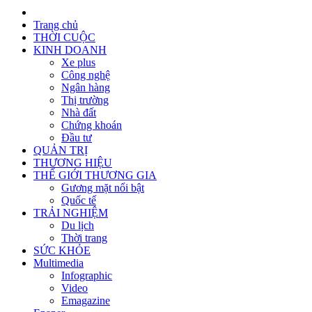
Trang chủ
THỜI CUỘC
KINH DOANH
Xe plus
Công nghệ
Ngân hàng
Thị trường
Nhà đất
Chứng khoán
Đầu tư
QUẢN TRỊ
THƯƠNG HIỆU
THẾ GIỚI THƯƠNG GIA
Gương mặt nổi bật
Quốc tế
TRẢI NGHIỆM
Du lịch
Thời trang
SỨC KHỎE
Multimedia
Infographic
Video
Emagazine