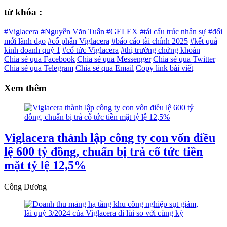
từ khóa :
#Viglacera
#Nguyễn Văn Tuấn
#GELEX
#tái cấu trúc nhân sự
#đổi
mới lãnh đạo
#cổ phần Viglacera
#báo cáo tài chính 2025
#kết quả
kinh doanh quý 1
#cổ tức Viglacera
#thị trường chứng khoán
Chia sẻ qua Facebook
Chia sẻ qua Messenger
Chia sẻ qua Twitter
Chia sẻ qua Telegram
Chia sẻ qua Email
Copy link bài viết
Xem thêm
Viglacera thành lập công ty con vốn điều
lệ 600 tỷ đồng, chuẩn bị trả cổ tức tiền
mặt tỷ lệ 12,5%
Công Dương