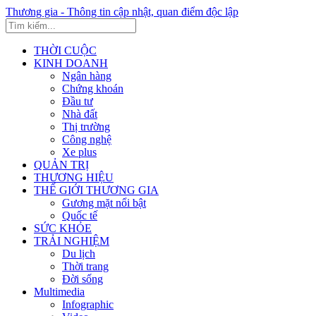
Thương gia - Thông tin cập nhật, quan điểm độc lập
THỜI CUỘC
KINH DOANH
Ngân hàng
Chứng khoán
Đầu tư
Nhà đất
Thị trường
Công nghệ
Xe plus
QUẢN TRỊ
THƯƠNG HIỆU
THẾ GIỚI THƯƠNG GIA
Gương mặt nổi bật
Quốc tế
SỨC KHỎE
TRẢI NGHIỆM
Du lịch
Thời trang
Đời sống
Multimedia
Infographic