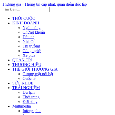
Thương gia - Thông tin cập nhật, quan điểm độc lập
THỜI CUỘC
KINH DOANH
Ngân hàng
Chứng khoán
Đầu tư
Nhà đất
Thị trường
Công nghệ
Xe plus
QUẢN TRỊ
THƯƠNG HIỆU
THẾ GIỚI THƯƠNG GIA
Gương mặt nổi bật
Quốc tế
SỨC KHỎE
TRẢI NGHIỆM
Du lịch
Thời trang
Đời sống
Multimedia
Infographic