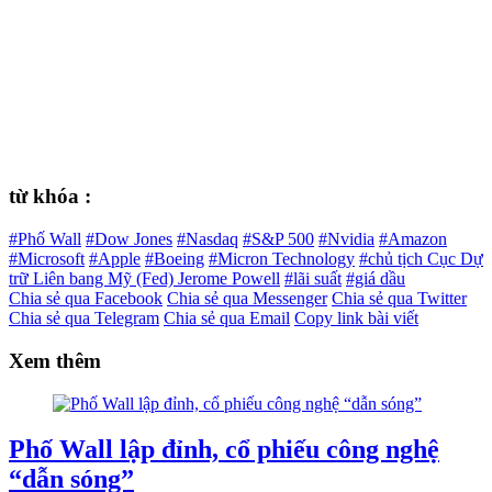
từ khóa :
#Phố Wall
#Dow Jones
#Nasdaq
#S&P 500
#Nvidia
#Amazon
#Microsoft
#Apple
#Boeing
#Micron Technology
#chủ tịch Cục Dự
trữ Liên bang Mỹ (Fed) Jerome Powell
#lãi suất
#giá dầu
Chia sẻ qua Facebook
Chia sẻ qua Messenger
Chia sẻ qua Twitter
Chia sẻ qua Telegram
Chia sẻ qua Email
Copy link bài viết
Xem thêm
Phố Wall lập đỉnh, cổ phiếu công nghệ
“dẫn sóng”