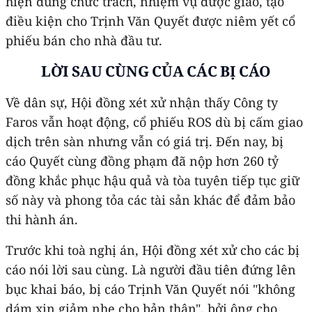
hiện đúng chức trách, nhiệm vụ được giao, tạo
điều kiện cho Trịnh Văn Quyết được niêm yết cổ
phiếu bán cho nhà đầu tư.
LỜI SAU CÙNG CỦA CÁC BỊ CÁO
Về dân sự, Hội đồng xét xử nhận thấy Công ty
Faros vẫn hoạt động, cổ phiếu ROS dù bị cấm giao
dịch trên sàn nhưng vẫn có giá trị. Đến nay, bị
cáo Quyết cùng đồng phạm đã nộp hơn 260 tỷ
đồng khắc phục hậu quả và tòa tuyên tiếp tục giữ
số này và phong tỏa các tài sản khác để đảm bảo
thi hành án.
Trước khi toà nghị án, Hội đồng xét xử cho các bị
cáo nói lời sau cùng. Là người đầu tiên đứng lên
bục khai báo, bị cáo Trịnh Văn Quyết nói "không
dám xin giảm nhẹ cho bản thân", bởi ông cho