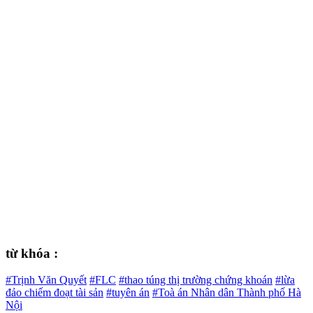
từ khóa :
#Trịnh Văn Quyết
#FLC
#thao túng thị trường chứng khoán
#lừa
đảo chiếm đoạt tài sản
#tuyên án
#Toà án Nhân dân Thành phố Hà
Nội