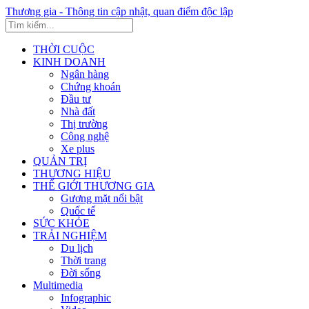
Thương gia - Thông tin cập nhật, quan điểm độc lập
THỜI CUỘC
KINH DOANH
Ngân hàng
Chứng khoán
Đầu tư
Nhà đất
Thị trường
Công nghệ
Xe plus
QUẢN TRỊ
THƯƠNG HIỆU
THẾ GIỚI THƯƠNG GIA
Gương mặt nổi bật
Quốc tế
SỨC KHỎE
TRẢI NGHIỆM
Du lịch
Thời trang
Đời sống
Multimedia
Infographic