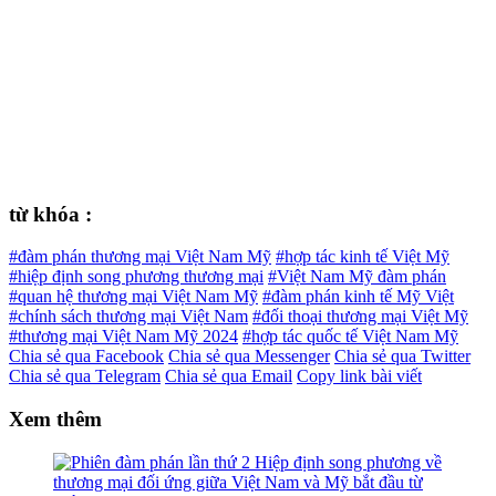
từ khóa :
#đàm phán thương mại Việt Nam Mỹ
#hợp tác kinh tế Việt Mỹ
#hiệp định song phương thương mại
#Việt Nam Mỹ đàm phán
#quan hệ thương mại Việt Nam Mỹ
#đàm phán kinh tế Mỹ Việt
#chính sách thương mại Việt Nam
#đối thoại thương mại Việt Mỹ
#thương mại Việt Nam Mỹ 2024
#hợp tác quốc tế Việt Nam Mỹ
Chia sẻ qua Facebook
Chia sẻ qua Messenger
Chia sẻ qua Twitter
Chia sẻ qua Telegram
Chia sẻ qua Email
Copy link bài viết
Xem thêm