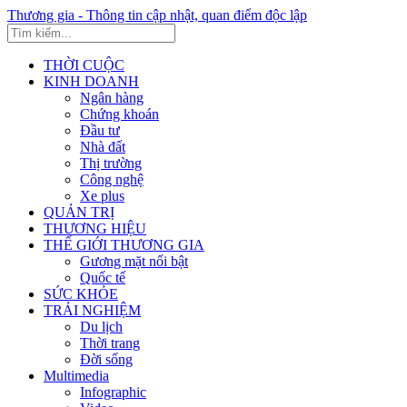
Thương gia - Thông tin cập nhật, quan điểm độc lập
THỜI CUỘC
KINH DOANH
Ngân hàng
Chứng khoán
Đầu tư
Nhà đất
Thị trường
Công nghệ
Xe plus
QUẢN TRỊ
THƯƠNG HIỆU
THẾ GIỚI THƯƠNG GIA
Gương mặt nổi bật
Quốc tế
SỨC KHỎE
TRẢI NGHIỆM
Du lịch
Thời trang
Đời sống
Multimedia
Infographic