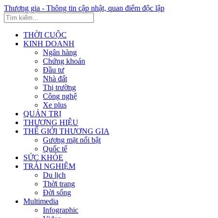
Thương gia - Thông tin cập nhật, quan điểm độc lập
THỜI CUỘC
KINH DOANH
Ngân hàng
Chứng khoán
Đầu tư
Nhà đất
Thị trường
Công nghệ
Xe plus
QUẢN TRỊ
THƯƠNG HIỆU
THẾ GIỚI THƯƠNG GIA
Gương mặt nổi bật
Quốc tế
SỨC KHỎE
TRẢI NGHIỆM
Du lịch
Thời trang
Đời sống
Multimedia
Infographic