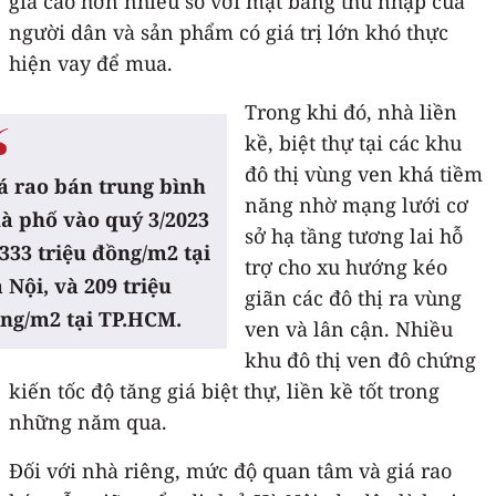
giá cao hơn nhiều so với mặt bằng thu nhập của
người dân và sản phẩm có giá trị lớn khó thực
hiện vay để mua.
Trong khi đó, nhà liền
kề, biệt thự tại các khu
đô thị vùng ven khá tiềm
á rao bán trung bình
năng nhờ mạng lưới cơ
à phố vào quý 3/2023
sở hạ tầng tương lai hỗ
 333 triệu đồng/m2 tại
trợ cho xu hướng kéo
 Nội, và 209 triệu
giãn các đô thị ra vùng
ng/m2 tại TP.HCM.
ven và lân cận​. Nhiều
khu đô thị ven đô chứng
kiến tốc độ tăng giá biệt thự, liền kề tốt trong
những năm qua.
Đối với nhà riêng, mức độ quan tâm và giá rao