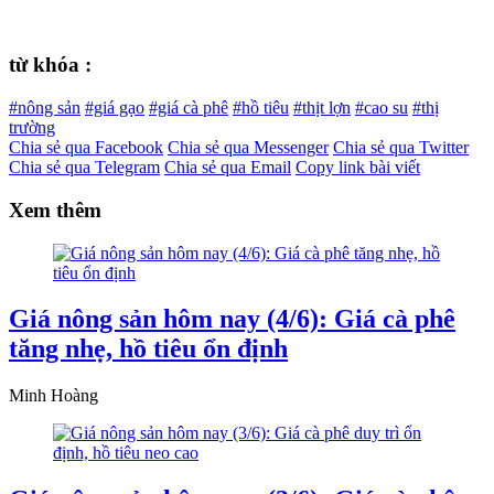
từ khóa :
#nông sản
#giá gạo
#giá cà phê
#hồ tiêu
#thịt lợn
#cao su
#thị
trường
Chia sẻ qua Facebook
Chia sẻ qua Messenger
Chia sẻ qua Twitter
Chia sẻ qua Telegram
Chia sẻ qua Email
Copy link bài viết
Xem thêm
Giá nông sản hôm nay (4/6): Giá cà phê
tăng nhẹ, hồ tiêu ổn định
Minh Hoàng