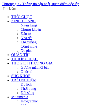
Thương gia - Thông tin cập nhật, quan điểm độc lập
THỜI CUỘC
KINH DOANH
Ngân hàng
Chứng khoán
Đầu tư
Nhà đất
Thị trường
Công nghệ
Xe plus
QUẢN TRỊ
THƯƠNG HIỆU
THẾ GIỚI THƯƠNG GIA
Gương mặt nổi bật
Quốc tế
SỨC KHỎE
TRẢI NGHIỆM
Du lịch
Thời trang
Đời sống
Multimedia
Infographic