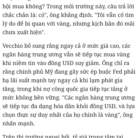
hội mua không? Trong môi trường này, câu trả lời
chắc chắn là: có", ông khẳng định. "Tôi vẫn cố tìm
lý do để bi quan với vàng, nhưng kịch bản đó mãi
chưa xuất hiện".
Vecchio bổ sung rằng ngay cả ở mức giá cao, các
ngân hàng trung ương vẫn sẽ tiếp tục mua vàng
khi niềm tin vào đồng USD suy giảm. Ông chỉ ra
rằng chính phủ Mỹ đang gây sức ép buộc Fed phải
hạ lãi suất mạnh tay ngay cả khi lạm phát gia
tăng, trong khi nợ công quốc gia tiếp tục tăng ở
mức không bền vững. "Các ngân hàng trung ương
sẽ tiếp tục đa dạng hóa dần khỏi đồng USD, và lựa
chọn thực sự duy nhất của họ chính là vàng", ông
nhấn mạnh.
Trên thị trường ngoại hối, tỷ giá trung tâm tại