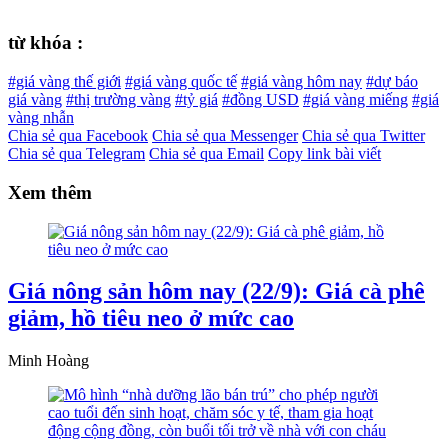
từ khóa :
#giá vàng thế giới
#giá vàng quốc tế
#giá vàng hôm nay
#dự báo
giá vàng
#thị trường vàng
#tỷ giá
#đồng USD
#giá vàng miếng
#giá
vàng nhẫn
Chia sẻ qua Facebook
Chia sẻ qua Messenger
Chia sẻ qua Twitter
Chia sẻ qua Telegram
Chia sẻ qua Email
Copy link bài viết
Xem thêm
Giá nông sản hôm nay (22/9): Giá cà phê
giảm, hồ tiêu neo ở mức cao
Minh Hoàng