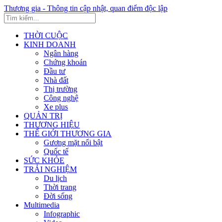
Thương gia - Thông tin cập nhật, quan điểm độc lập
THỜI CUỘC
KINH DOANH
Ngân hàng
Chứng khoán
Đầu tư
Nhà đất
Thị trường
Công nghệ
Xe plus
QUẢN TRỊ
THƯƠNG HIỆU
THẾ GIỚI THƯƠNG GIA
Gương mặt nổi bật
Quốc tế
SỨC KHỎE
TRẢI NGHIỆM
Du lịch
Thời trang
Đời sống
Multimedia
Infographic